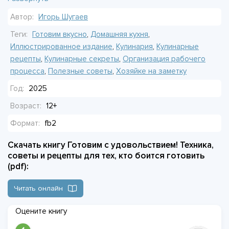
терялись. Это сборник советов и приёмов для реальной
Автор:
Игорь Шугаев
жизни. Никакой магии, только организация и простые шаги.
Книга пригодится, когда хочется готовить с
Теги:
Готовим вкусно
,
Домашняя кухня
,
удовольствием, а не с чувством, что весь вечер ушёл на
Иллюстрированное издание
,
Кулинария
,
Кулинарные
плиту.
рецепты
,
Кулинарные секреты
,
Организация рабочего
процесса
,
Полезные советы
,
Хозяйке на заметку
Год:
2025
Возраст:
12+
Формат:
fb2
Скачать книгу Готовим с удовольствием! Техника,
советы и рецепты для тех, кто боится готовить
(pdf):
Читать онлайн
Оцените книгу