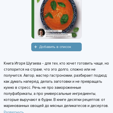
Добавить в список
Книга Игоря Шугаева - для тех, кто хочет готовить чаще, но
стопорится на страхе, что это долго, сложно или не
получится. Автор, мастер гастрономии, разбирает подход:
как думать наперёд, делать заготовки и не превращать
кухню в стресс. Речь не про замороженные
полуфабрикаты, а про универсальные ингредиенты,
которые выручают в будни. В книге десятки рецептов: от
маринованных овощей до мясных деликатесов и десертов.
Плюс техники хранения, чтобы вкус и свежесть не
Развернуть