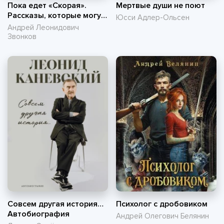
Пока едет «Скорая».
Мертвые души не поют
Рассказы, которые могут
Юсси Адлер-Ольсен
спасти вашу жизнь
Андрей Леонидович
Звонков
Совсем другая история…
Психолог с дробовиком
Автобиография
Андрей Олегович Белянин