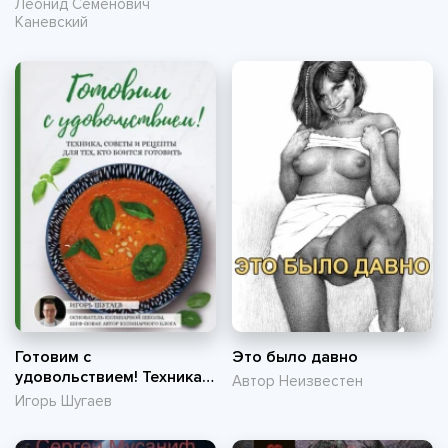
Леонид Семёнович
Каневский
Готовим с
Это было давно
удовольствием! Техника,
Автор Неизвестен
советы и рецепты для
Игорь Шугаев
тех, кто боится готовить
(pdf)