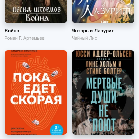
Война
Янтарь и Лазурит
Роман Г. Артемьев
Чайный Лис