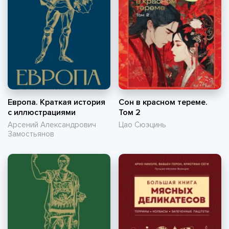
Европа. Краткая история
Сон в красном тереме.
с иллюстрациями
Том 2
Арсений Александрович
Цао Сюэцинь
Замостьянов