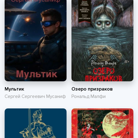
Мультик
Озеро призраков
Сергей Сергеевич Мусаниф
Рональд Малфи