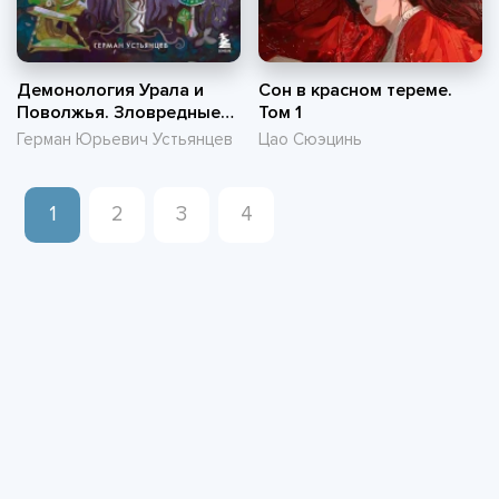
Демонология Урала и
Сон в красном тереме.
Поволжья. Зловредные
Том 1
чуды, духи-кереметы и
Герман Юрьевич Устьянцев
Цао Сюэцинь
банный староста
1
2
3
4