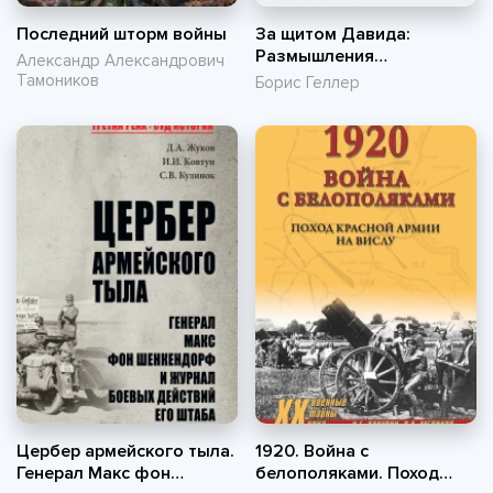
Последний шторм войны
За щитом Давида:
Размышления
Александр Александрович
израильского офицера о
Тамоников
Борис Геллер
разведке, армии, людях и
о стране
Цербер армейского тыла.
1920. Война с
Генерал Макс фон
белополяками. Поход