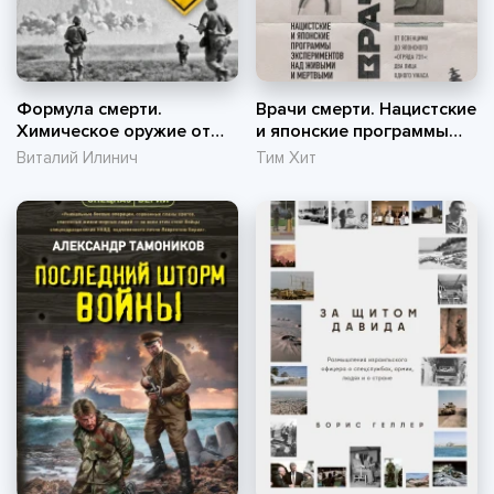
Формула смерти.
Врачи смерти. Нацистские
Химическое оружие от
и японские программы
окопов Первой Мировой
экспериментов над
Виталий Илинич
Тим Хит
до XXI века
живыми и мертвыми