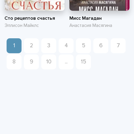
Сто рецептов счастья
Мисс Магадан
Эллисон Майклс
Анастасия Масягина
1
2
3
4
5
6
7
8
9
10
...
15