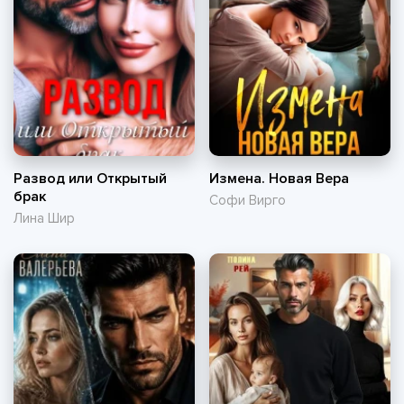
Развод или Открытый
Измена. Новая Вера
брак
Софи Вирго
Лина Шир