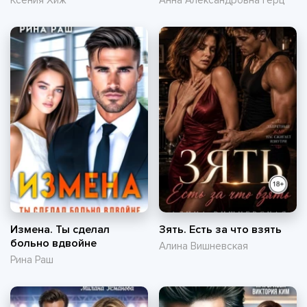
Ксения Хиж
Анна Александровна Герц
Измена. Ты сделал
Зять. Есть за что взять
больно вдвойне
Алина Вишневская
Рина Раш