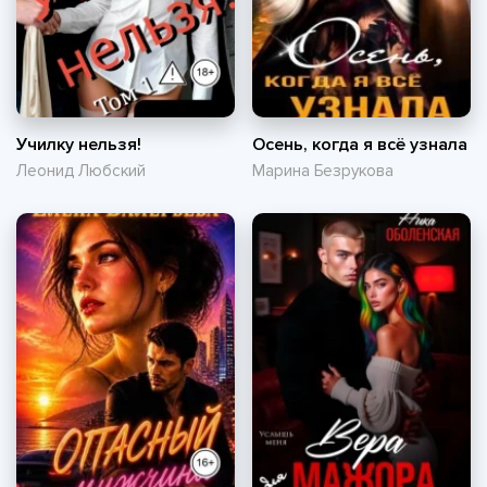
Училку нельзя!
Осень, когда я всё узнала
Леонид Любский
Марина Безрукова