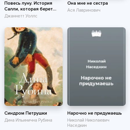
Повесь луну. История
Она мне не сестра
Салли, которая берет
Ася Лавринович
судьбу в свои руки
Джаннетт Уоллс
Синдром Петрушки
Нарочно не придумаешь
Дина Ильинична Рубина
Николай Николаевич
Наседкин