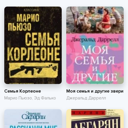
Семья Корлеоне
Моя семья и другие звери
Марио Пьюзо, Эд Фалько
Джеральд Даррелл