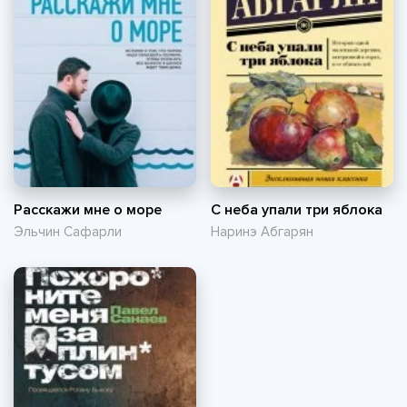
Расскажи мне о море
С неба упали три яблока
Эльчин Сафарли
Наринэ Абгарян