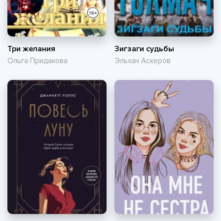
Три желания
Зигзаги судьбы
Ольга Придакова
Эльхан Аскеров