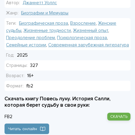
Автор:
Джаннетт Уоллс
которая решает жить по-своему, не оглядываясь на
условности. Её путь - это история про то, что иногда,
Жанр:
Биографии и Мемуары
чтобы удержать всё, нужно рискнуть всем.
Теги:
Биографическая проза
,
Взросление
,
Женские
судьбы
,
Жизненные трудности
,
Жизненный опыт
,
Преодоление проблем
,
Психологическая проза
,
Семейные истории
,
Современная зарубежная литература
Год:
2025
Страницы:
327
Возраст:
16+
Формат:
fb2
Скачать книгу Повесь луну. История Салли,
которая берет судьбу в свои руки:
FB2
СКАЧАТЬ
Читать онлайн