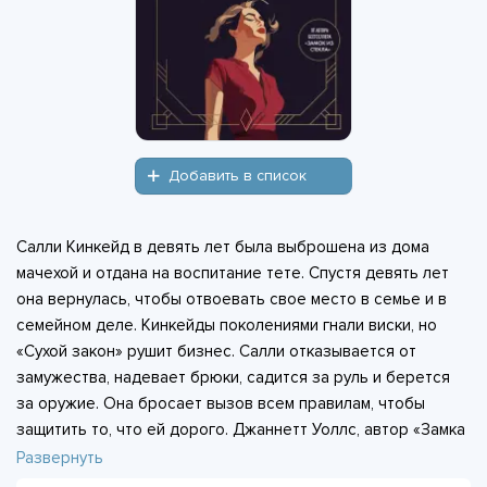
Добавить в список
Салли Кинкейд в девять лет была выброшена из дома
мачехой и отдана на воспитание тете. Спустя девять лет
она вернулась, чтобы отвоевать свое место в семье и в
семейном деле. Кинкейды поколениями гнали виски, но
«Сухой закон» рушит бизнес. Салли отказывается от
замужества, надевает брюки, садится за руль и берется
за оружие. Она бросает вызов всем правилам, чтобы
защитить то, что ей дорого. Джаннетт Уоллс, автор «Замка
из стекла», написала роман, где есть и семейные тайны, и
Развернуть
скандалы, и любовь, и предательство. В центре - девушка,