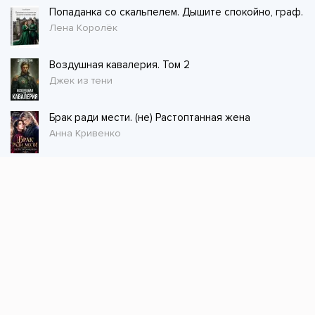
Попаданка со скальпелем. Дышите спокойно, граф.
Лена Королёк
Воздушная кавалерия. Том 2
Джек из тени
Брак ради мести. (не) Растоптанная жена
Анна Кривенко
Стол заказов
Не нашли книгу, оставьте заказ и мы ее
постараемся найти!
Заказать