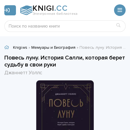
KNIGI
.CC
Электронная библиотека
Knigi.ws
»
Мемуары и Биография
» Повесь луну. История Салли, которая берет судьбу в свои руки - Джаннетт Уоллс
Повесь луну. История Салли, которая берет
судьбу в свои руки
Джаннетт Уоллс