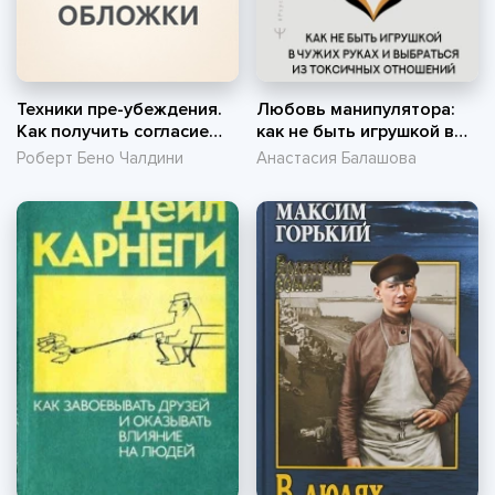
Техники пре-убеждения.
Любовь манипулятора:
Как получить согласие
как не быть игрушкой в
оппонента еще до начала
чужих руках и выбраться
Роберт Бено Чалдини
Анастасия Балашова
переговоров
из токсичных отношений