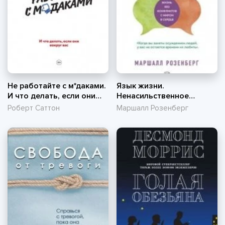
Не работайте с м*даками.
Язык жизни.
И что делать, если они
Ненасильственное
вокруг вас
общение
Роберт Саттон
Маршалл Розенберг