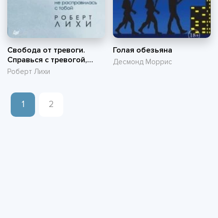
Свобода от тревоги.
Голая обезьяна
Справься с тревогой,
Десмонд Моррис
пока она не расправилась
Роберт Лихи
с тобой
1
2