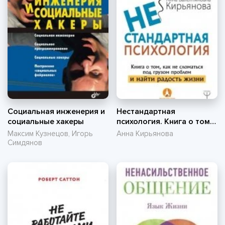
Социальная инженерия и
Нестандартная
социальные хакеры
психология. Книга о том,
как не сломаться под
Максим Кузнецов, Игорь
Анна Кирьянова
грузом проблем и найти
Симдянов
радость жизни