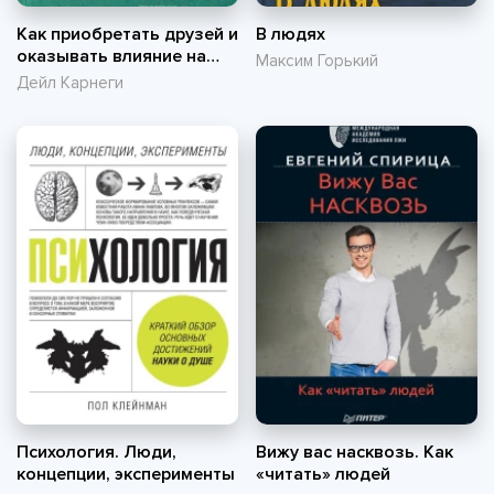
Как приобретать друзей и
В людях
оказывать влияние на
Максим Горький
людей
Дейл Карнеги
Психология. Люди,
Вижу вас насквозь. Как
концепции, эксперименты
«читать» людей