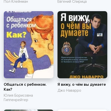
Пол Клейнман
Евгений Спирица
Общаться с ребенком.
Я вижу, о чём вы думаете
Как?
Джо Наварро
Юлия Борисовна
Гиппенрейтер