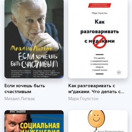
Если хочешь быть
Как разговаривать с
счастливым
м*даками. Что делать с
неадекватными и
Михаил Литвак
Марк Гоулстон
невыносимыми людьми в
вашей жизни