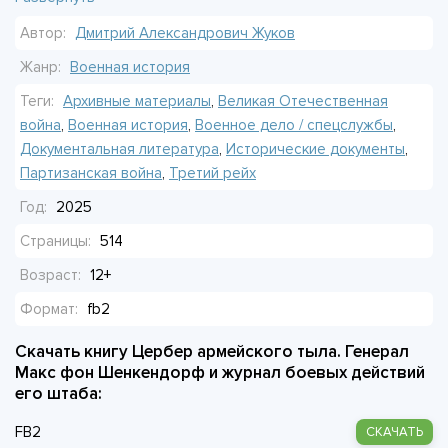
деревень и массовыми жертвами среди гражданского
Автор:
Дмитрий Александрович Жуков
населения. Документы публикуются впервые и дают взгляд
на механику оккупационного режима изнутри, со стороны
Жанр:
Военная история
немецкого командования. Книга адресована тем, кто
Теги:
Архивные материалы
,
Великая Отечественная
интересуется историей Второй мировой войны и
война
,
Военная история
,
Военное дело / спецслужбы
,
партизанского движения. Главное в ней - введённые в
Документальная литература
,
Исторические документы
,
научный оборот источники, которые раньше были скрыты
Партизанская война
,
Третий рейх
от читателя.
Год:
2025
Страницы:
514
Возраст:
12+
Формат:
fb2
Скачать книгу Цербер армейского тыла. Генерал
Макс фон Шенкендорф и журнал боевых действий
его штаба:
FB2
СКАЧАТЬ