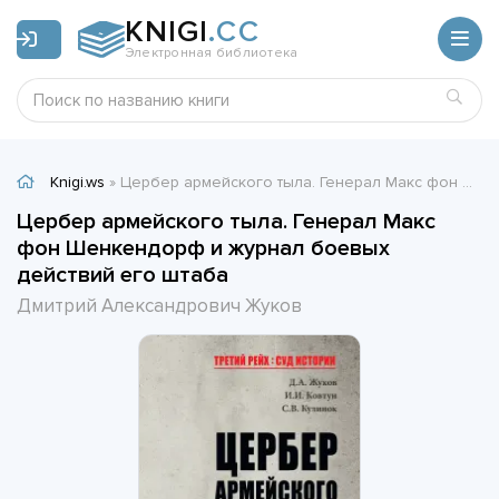
KNIGI
.CC
Электронная библиотека
Knigi.ws
» Цербер армейского тыла. Генерал Макс фон Шенкендорф и журнал боевых действий его штаба - Дмитрий Александрович Жуков
Цербер армейского тыла. Генерал Макс
фон Шенкендорф и журнал боевых
действий его штаба
Дмитрий Александрович Жуков