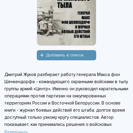
Добавить в список
Дмитрий Жуков разбирает работу генерала Макса фон
Шенкендорфа - командующего охранными войсками в тылу
группы армий «Центр». Именно он руководил карательными
операциями против партизан на оккупированных
территориях России и Восточной Белоруссии. В основе
книги - журнал боевых действий его штаба, долгое время
доступный только узкому кругу специалистов. Автор
показывает, как принимались решения о войсковых
операциях, которые оборачивались уничтожением
Развернуть