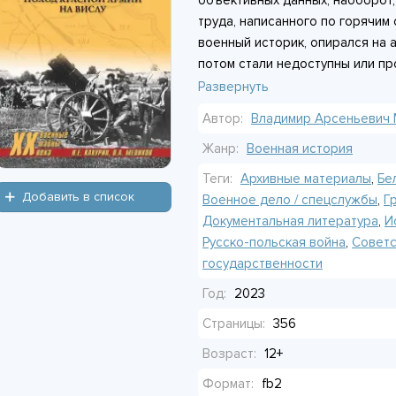
объективных данных, наоборот, 
труда, написанного по горячим с
военный историк, опирался на 
потом стали недоступны или пр
Поэтому здесь нет позднейших
Развернуть
центре - анализ причин, по ко
Автор:
Владимир Арсеньевич
провалилось, и попытки совети
карты и документальные прилож
Жанр:
Военная история
хочется разобраться в военной
Теги:
Архивные материалы
,
Бе
пропагандистских шаблонов. По
Добавить в список
Военное дело / спецслужбы
,
Г
общим ходом событий и ищет ко
Документальная литература
,
И
решениям командования.
Русско-польская война
,
Советс
государственности
Год:
2023
Страницы:
356
Возраст:
12+
Формат:
fb2