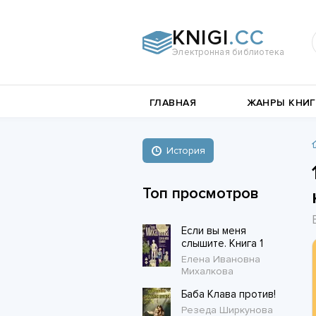
KNIGI
.CC
Электронная библиотека
и
Документальная
ГЛАВНАЯ
ЖАНРЫ КНИГ
литература
Пьесы,
е
драматургия
Остросюжетные
История
Книги о войне
любовные
Стихи и поэзия
Биографии и Мемуары
романы
Топ просмотров
Любовные романы
Если вы меня
Короткие любовные романы
слышите. Книга 1
Елена Ивановна
Михалкова
Баба Клава против!
Резеда Ширкунова