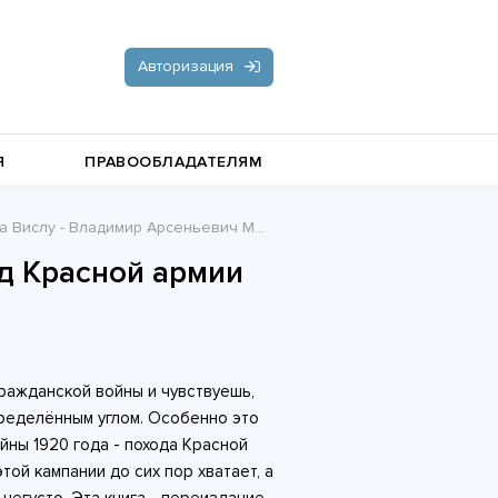
Авторизация
Я
ПРАВООБЛАДАТЕЛЯМ
ислу - Владимир Арсеньевич Меликов
Документальная литература
од Красной армии
Пьесы, драматургия
Остросюжетные любовные
романы
Стихи и поэзия
ражданской войны и чувствуешь,
пределённым углом. Особенно это
йны 1920 года - похода Красной
этой кампании до сих пор хватает, а