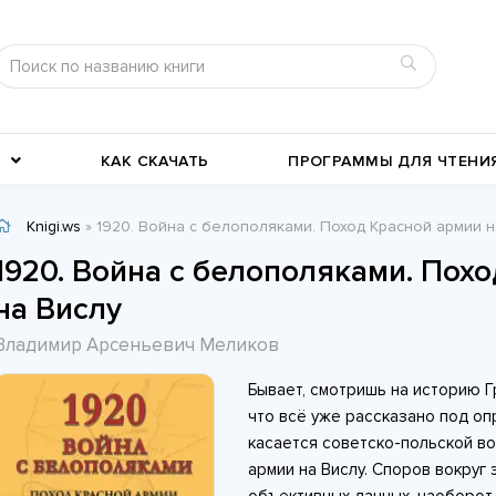
КАК СКАЧАТЬ
ПРОГРАММЫ ДЛЯ ЧТЕНИ
Knigi.ws
» 1920. Война с белополяками. Поход Красной армии на В
Детективы
Детские книги
1920. Война с белополяками. Пох
Военное дело
География, путевые заметки
на Вислу
Современные любовные
Исторические любовные
Владимир Арсеньевич Меликов
романы
История
романы
Классика жанра
Бывает, смотришь на историю Г
что всё уже рассказано под о
касается советско-польской во
армии на Вислу. Споров вокруг 