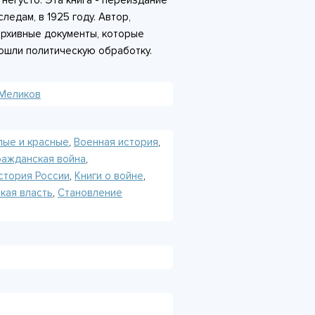
негусто. Эта книга - переиздание
ледам, в 1925 году. Автор,
архивные документы, которые
ошли политическую обработку.
 идеологических наслоений. В
торым наступление на Польшу
 Меликов
зации не удались. Текст дополняют
ения. Книга пригодится, если
 логике той кампании без
лые и красные
,
Военная история
,
дойдёт тем, кто уже знаком с
ражданская война
,
нкретику по операциям и
стория России
,
Книги о войне
,
кая власть
,
Становление