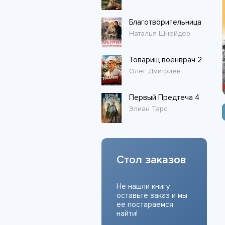
Благотворительница
Наталья Шнейдер
Товарищ военврач 2
Олег Дмитриев
Первый Предтеча 4
Элиан Тарс
Стол заказов
Не нашли книгу,
оставьте заказ и мы
ее постараемся
найти!