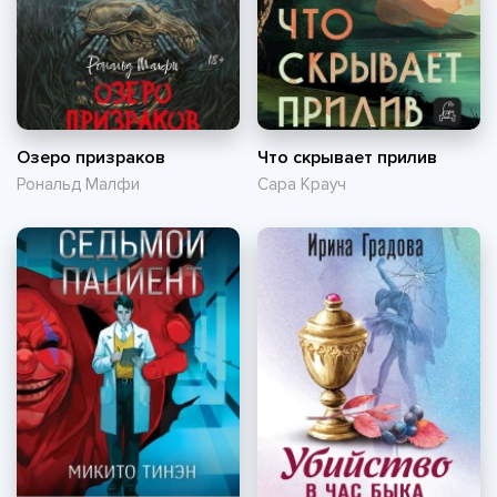
Озеро призраков
Что скрывает прилив
Рональд Малфи
Сара Крауч