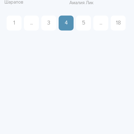
Шарапов
Амалия Лик
1
...
3
4
5
...
18