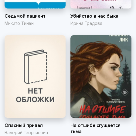
Седьмой пациент
Убийство в час быка
Микито Тинэн
Ирина Градова
Опасный привал
На отшибе сгущается
тьма
Валерий Георгиевич