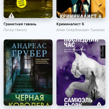
Гранитная гавань
Криминалист 6
Питер Николс
Алим Онербекович Тыналин