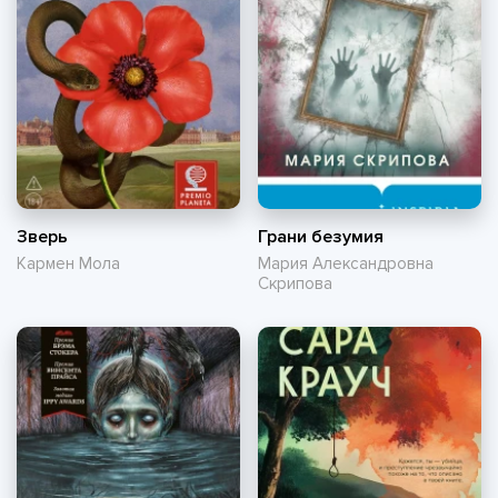
Зверь
Грани безумия
Кармен Мола
Мария Александровна
Скрипова