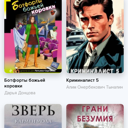
Ботфорты божьей
Криминалист 5
коровки
Алим Онербекович Тыналин
Дарья Донцова