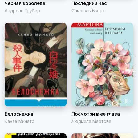
Черная королева
Последний час
Андреас Грубер
Самюэль Бьорк
Белоснежка
Посмотри в ее глаза
Канаэ Минато
Людмила Мартова