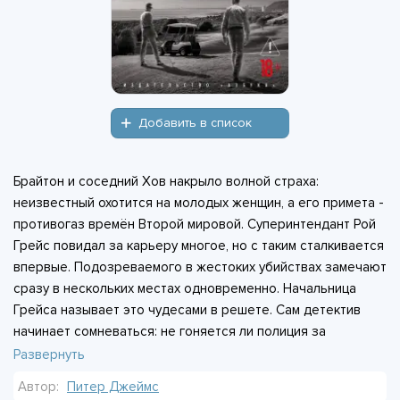
Добавить в список
Брайтон и соседний Хов накрыло волной страха:
неизвестный охотится на молодых женщин, а его примета -
противогаз времён Второй мировой. Суперинтендант Рой
Грейс повидал за карьеру многое, но с таким сталкивается
впервые. Подозреваемого в жестоких убийствах замечают
сразу в нескольких местах одновременно. Начальница
Грейса называет это чудесами в решете. Сам детектив
начинает сомневаться: не гоняется ли полиция за
призраком. Дело ломает привычную картину мира, где на
Развернуть
каждое преступление есть свой мотив и свой исполнитель.
Автор:
Питер Джеймс
А маньяк тем временем не собирается останавливаться.