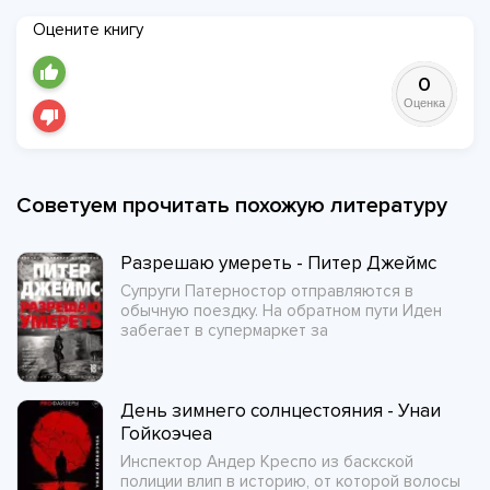
Оцените книгу
0
Оценка
Советуем прочитать похожую литературу
Разрешаю умереть - Питер Джеймс
Супруги Патерностор отправляются в
обычную поездку. На обратном пути Иден
забегает в супермаркет за
День зимнего солнцестояния - Унаи
Гойкоэчеа
Инспектор Андер Креспо из баскской
полиции влип в историю, от которой волосы