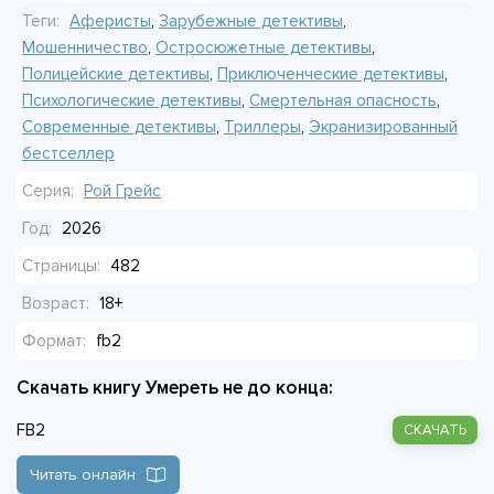
Грейс ищет человека, которого, кажется, не существует.
Теги:
Аферисты
,
Зарубежные детективы
,
Мошенничество
,
Остросюжетные детективы
,
Полицейские детективы
,
Приключенческие детективы
,
Психологические детективы
,
Смертельная опасность
,
Современные детективы
,
Триллеры
,
Экранизированный
бестселлер
Серия:
Рой Грейс
Год:
2026
Страницы:
482
Возраст:
18+
Формат:
fb2
Скачать книгу Умереть не до конца:
FB2
СКАЧАТЬ
Читать онлайн