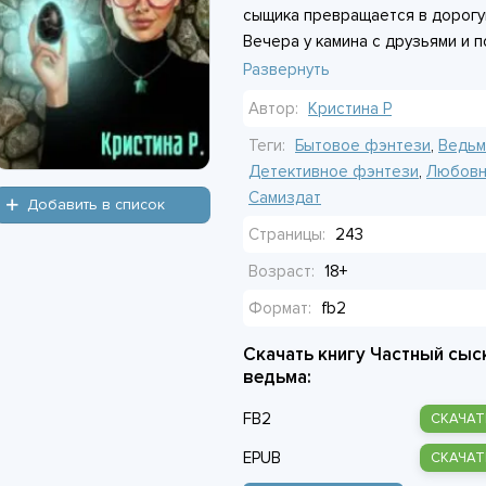
сыщика превращается в дорогу
Вечера у камина с друзьями и 
реальности - вот и всё, что её
Развернуть
появился красивый мужчина со
Автор:
Кристина Р
семейную реликвию. Ирма впуты
которого не совершала: в моме
Теги:
Бытовое фэнтези
,
Ведь
убедительно умирала.
Детективное фэнтези
,
Любовн
Самиздат
Добавить в список
Страницы:
243
Возраст:
18+
Формат:
fb2
Скачать книгу Частный сыс
ведьма:
FB2
СКАЧАТ
EPUB
СКАЧАТ