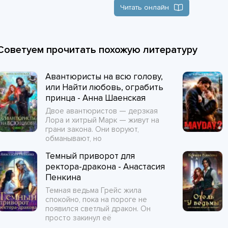
Читать онлайн
Советуем прочитать похожую литературу
Авантюристы на всю голову,
или Найти любовь, ограбить
принца - Анна Шаенская
Двое авантюристов — дерзкая
Лора и хитрый Марк — живут на
грани закона. Они воруют,
обманывают, но
Темный приворот для
ректора-дракона - Анастасия
Пенкина
Темная ведьма Грейс жила
спокойно, пока на пороге не
появился светлый дракон. Он
просто закинул её