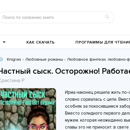
КАК СКАЧАТЬ
ПРОГРАММЫ ДЛЯ ЧТЕНИ
Knigi.ws
»
Любовные романы
»
Любовное фэнтези, любовно-ф
Детективы
Детские книги
Частный сыск. Осторожно! Работа
Военное дело
География, путевые заметки
Кристина Р
Современные любовные
Исторические любовные
Ирма наконец решила жить по-с
романы
История
романы
Классика жанра
словно сорвалась с цепи. Вмес
особняк за покосившимся забор
Вместо солидного первого дел
мужем, которая неожиданно выв
славы это не приносит: в свете