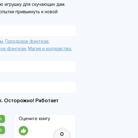
ю игрушку для скучающих дам.
попытки привыкнуть к новой
 занимало. Пока на пороге не
 странной просьбой найти
вается в громкое убийство,
нт преступления она сама очень
мы
,
Городское фэнтези
,
ое фэнтези
,
Магия и колдовство
,
к. Осторожно! Работает
Оцените книгу
Ь
Ь
0