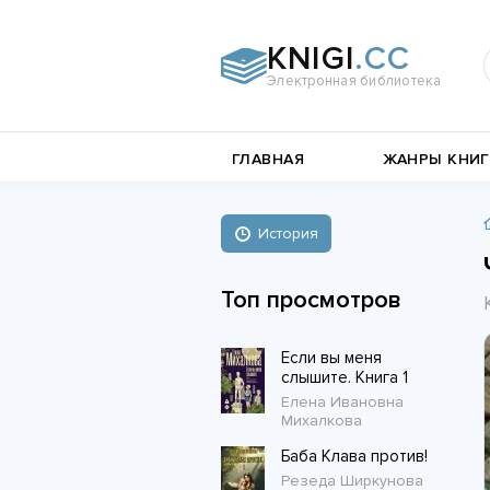
KNIGI
.CC
Электронная библиотека
и
Документальная
ГЛАВНАЯ
ЖАНРЫ КНИГ
литература
Пьесы,
е
драматургия
Остросюжетные
История
Книги о войне
любовные
Стихи и поэзия
Биографии и Мемуары
романы
Топ просмотров
Любовные романы
Если вы меня
Короткие любовные романы
слышите. Книга 1
Елена Ивановна
Михалкова
Баба Клава против!
Резеда Ширкунова