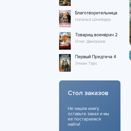
Благотворительница
Наталья Шнейдер
Товарищ военврач 2
Олег Дмитриев
Первый Предтеча 4
Элиан Тарс
Стол заказов
Не нашли книгу,
оставьте заказ и мы
ее постараемся
найти!