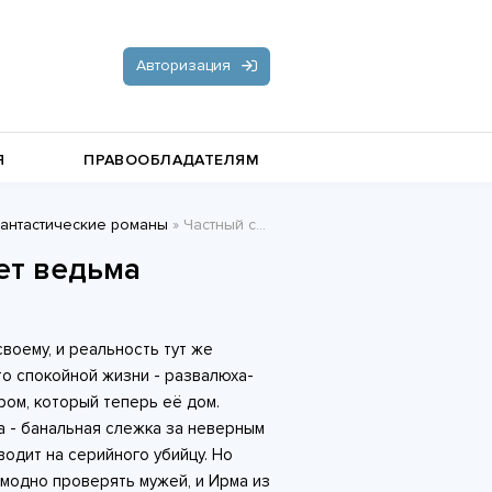
Авторизация
Я
ПРАВООБЛАДАТЕЛЯМ
антастические романы
» Частный сыск. Осторожно! Работает ведьма - Кристина Р
Документальная литература
ет ведьма
Пьесы, драматургия
Остросюжетные любовные
воему, и реальность тут же
романы
Стихи и поэзия
то спокойной жизни - развалюха-
ом, который теперь её дом.
а - банальная слежка за неверным
одит на серийного убийцу. Но
 модно проверять мужей, и Ирма из