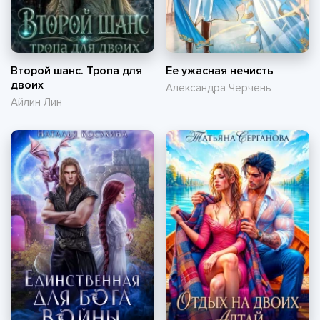
Второй шанс. Тропа для
Ее ужасная нечисть
двоих
Александра Черчень
Айлин Лин