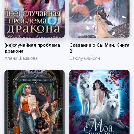
(не)случайная проблема
Сказание о Сы Мин. Книга
дракона
2
Алена Шашкова
Цзюлу Фэйсян