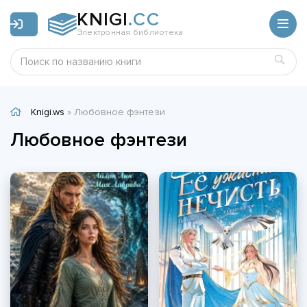
KNIGI
.CC
Электронная библиотека
Knigi.ws
» Любовное фэнтези
Любовное фэнтези