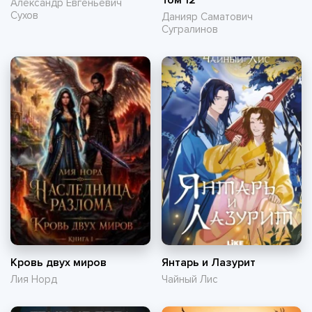
Том 12
Александр Евгеньевич
Сухов
Данияр Саматович
Сугралинов
Кровь двух миров
Янтарь и Лазурит
Лия Норд
Чайный Лис