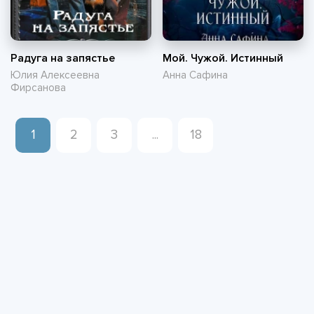
Радуга на запястье
Мой. Чужой. Истинный
Юлия Алексеевна
Анна Сафина
Фирсанова
1
2
3
...
18