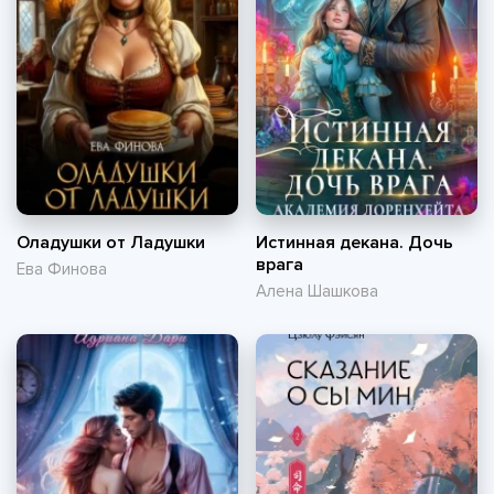
Оладушки от Ладушки
Истинная декана. Дочь
врага
Ева Финова
Алена Шашкова