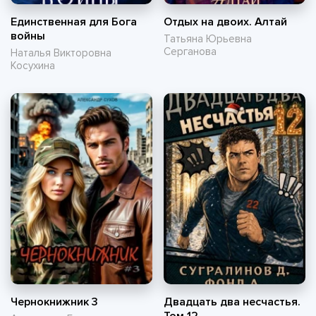
Единственная для Бога
Отдых на двоих. Алтай
войны
Татьяна Юрьевна
Серганова
Наталья Викторовна
Косухина
Чернокнижник 3
Двадцать два несчастья.