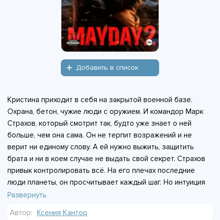
Добавить в список
Кристина приходит в себя на закрытой военной базе.
Охрана, бетон, чужие люди с оружием. И командор Марк
Страхов, который смотрит так, будто уже знает о ней
больше, чем она сама. Он не терпит возражений и не
верит ни единому слову. А ей нужно выжить, защитить
брата и ни в коем случае не выдать свой секрет. Страхов
привык контролировать всё. На его плечах последние
люди планеты, он просчитывает каждый шаг. Но интуиция
подсказывает: с этой девушкой что-то нечисто. Он
Развернуть
начинает охоту, методичную и безжалостную. Кристина
Автор:
Ксения Кантор
чувствует себя загнанной, каждый её ход под прицелом.