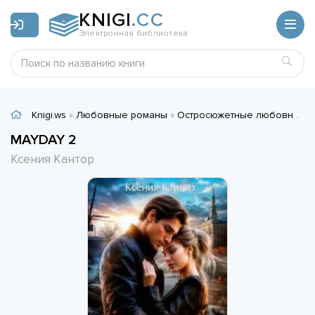
KNIGI
.CC
Электронная библиотека
Knigi.ws
»
Любовные романы
»
Остросюжетные любовные романы
MAYDAY 2
Ксения Кантор