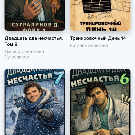
Двадцать два несчастья.
Тренировочный День 14
Том 8
Виталий Хонихоев
Данияр Саматович
Сугралинов