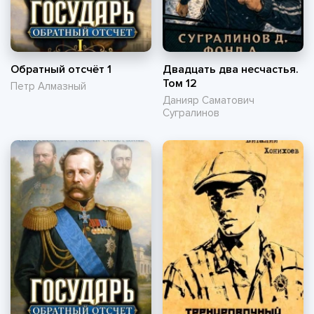
Обратный отсчёт 1
Двадцать два несчастья.
Том 12
Петр Алмазный
Данияр Саматович
Сугралинов