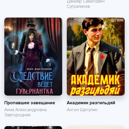
Данияр Саматович
Сугралинов
Пропавшее завещание
Академик разгильдяй
Анна Александровна
Антон Щегулин
Завгородняя