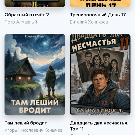
Обратный отсчёт 2
Тренировочный День 17
Петр Алмазный
Виталий Хонихоев
Там леший бродит
Двадцать два несчастья.
Том 11
Игорь Николаевич Конычев