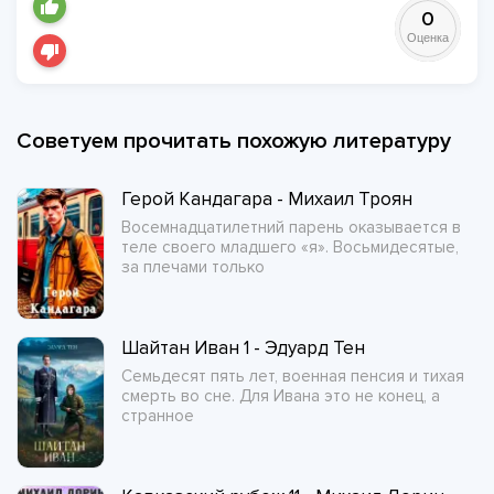
0
Оценка
Советуем прочитать похожую литературу
Герой Кандагара - Михаил Троян
Восемнадцатилетний парень оказывается в
теле своего младшего «я». Восьмидесятые,
за плечами только
Шайтан Иван 1 - Эдуард Тен
Семьдесят пять лет, военная пенсия и тихая
смерть во сне. Для Ивана это не конец, а
странное