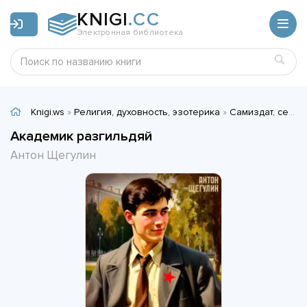
KNIGI
.CC
Электронная библиотека
Knigi.ws
»
Религия, духовность, эзотерика
»
Самиздат, сетевая литература
Академик разгильдяй
Антон Щегулин