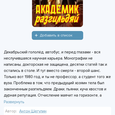
Добавить в список
Декабрьский гололёд, автобус, и перед глазами - вся
неслучившаяся научная карьера. Монографии не
написаны, докторская не защищена, десятки статей так и
остались в столе. И тут вместо смерти - второй шанс.
Только вот 1980 год, и ты не профессор, а студент того же
вуза. Проблема в том, что предыдущий хозяин тела был
законченным разгильдяем. Драки, пьянки, куча хвостов и
дурная репутация. Отчисление маячит на горизонте, а
мечта о большой науке кажется несбыточной. Герою
Развернуть
предстоит строить карьеру с нуля в теле этого лодыря.
Автор:
Антон Щегулин
Сделать карьеру учёного в такой ситуации - задача почти