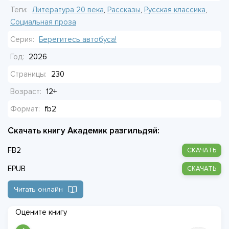
невозможная. Но у героя есть знания из будущего и опыт
Теги:
Литература 20 века
,
Рассказы
,
Русская классика
,
прошлой жизни. И он намерен использовать их по полной,
Социальная проза
даже если придётся тушить этот пожар подручными
Серия:
Берегитесь автобуса!
средствами. Только у старой жизни могут быть свои планы
Год:
2026
на этот счёт.
Страницы:
230
Возраст:
12+
Формат:
fb2
Скачать книгу Академик разгильдяй:
FB2
СКАЧАТЬ
EPUB
СКАЧАТЬ
Читать онлайн
Оцените книгу