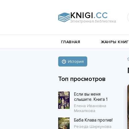
KNIGI
.CC
Электронная библиотека
и
Документальная
ГЛАВНАЯ
ЖАНРЫ КНИГ
литература
Пьесы,
е
драматургия
Остросюжетные
История
Книги о войне
любовные
Стихи и поэзия
Биографии и Мемуары
романы
Топ просмотров
Любовные романы
Если вы меня
Короткие любовные романы
слышите. Книга 1
Елена Ивановна
Михалкова
Баба Клава против!
Резеда Ширкунова