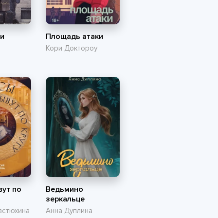
ли
Площадь атаки
Кори Доктороу
ут по
Ведьмино
зеркальце
встюхина
Анна Дуплина