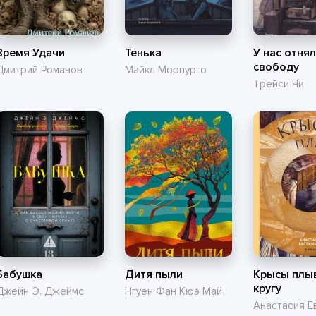
Время Удачи
Тенька
У нас отня
свободу
Дмитрий Романов
Майкл Морпурго
Трейси Чи
Бабушка
Дитя пыли
Крысы плыв
кругу
Джейн Э. Джеймс
Нгуен Фан Кюэ Май
Анастасия Е