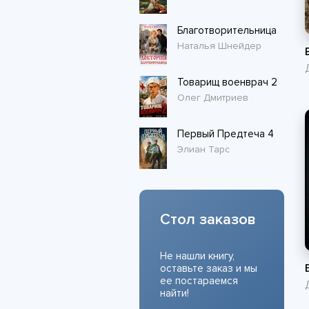
Благотворительница
Наталья Шнейдер
Товарищ военврач 2
Олег Дмитриев
Первый Предтеча 4
Элиан Тарс
Стол заказов
Не нашли книгу,
оставьте заказ и мы
ее постараемся
найти!