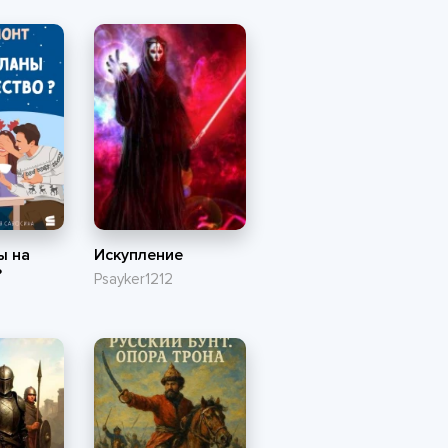
ы на
Искупление
?
Psayker1212