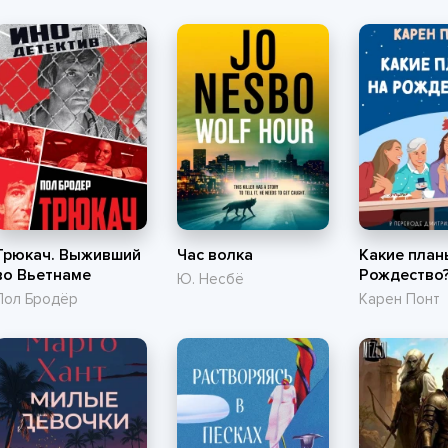
Трюкач. Выживший
Час волка
Какие план
во Вьетнаме
Рождество
Ю. Несбё
Пол Бродёр
Карен Понт