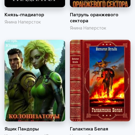
Князь-гладиатор
Патруль оранжевого
сектора
Янина Наперсток
Янина Наперсток
Ящик Пандоры
Галактика Белая