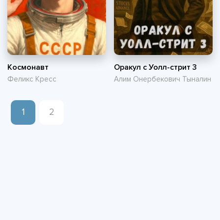
Космонавт
Оракул с Уолл-стрит 3
Феликс Кресс
Алим Онербекович Тыналин
1
2