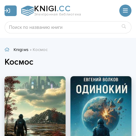
KNIGI
.CC
Электронная библиотека
Knigi.ws
» Космос
Космос