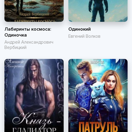
Лабиринты космоса:
Одинокий
Одиночка
Евгений Волков
Андрей Александрович
Вербицкий