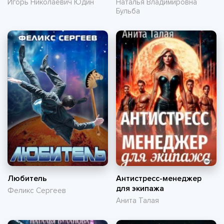
Игорь Николаевич Юдин
Наталья Владимировна
Бульба
Любитель
Антистресс-менеджер
для экипажа
Феликс Сергеев
Анита Талая