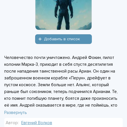
Добавить в список
Человечество почти уничтожено. Андрей Фокин, пилот
колонии Марка-3, приходит в себя спустя десятилетия
после нападения таинственной расы Ариан. Он один на
заброшенном военном корабле «Перун», дрейфует в
пустом космосе. Земли больше нет. Альянс, который
раньше был союзником, теперь подчинился Арианам. Те,
кто помнит погибшую планету, боятся даже произносить
её имя. Андрей оказывается в мире, где не поймёшь, кто
друг, а кто враг. Он пытается найти опору в одиночестве,
Развернуть
без цели и поддержки. Вопрос в том, хватит ли у него сил
Автор:
Евгений Волков
бросить вызов целой галактике. Или судьба пилота уже