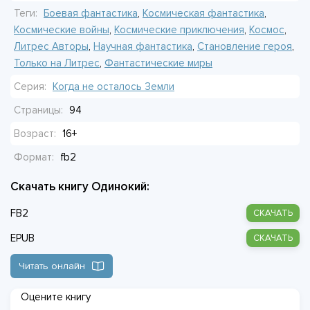
решена.
Теги:
Боевая фантастика
,
Космическая фантастика
,
Космические войны
,
Космические приключения
,
Космос
,
Литрес Авторы
,
Научная фантастика
,
Становление героя
,
Только на Литрес
,
Фантастические миры
Серия:
Когда не осталось Земли
Страницы:
94
Возраст:
16+
Формат:
fb2
Скачать книгу Одинокий:
FB2
СКАЧАТЬ
EPUB
СКАЧАТЬ
Читать онлайн
Оцените книгу