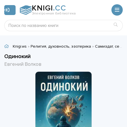
KNIGI
.CC
Электронная библиотека
Knigi.ws
»
Религия, духовность, эзотерика
»
Самиздат, сетевая литература
Одинокий
Евгений Волков