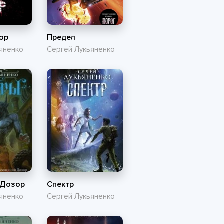
ор
Предел
яненко
Сергей Лукьяненко
 Дозор
Спектр
яненко
Сергей Лукьяненко