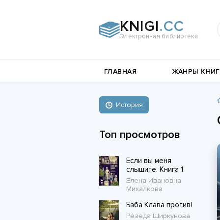
KNIGI
.CC
Электронная библиотека
и
Документальная
ГЛАВНАЯ
ЖАНРЫ КНИГ
литература
Пьесы,
е
драматургия
Остросюжетные
История
Книги о войне
любовные
Стихи и поэзия
Биографии и Мемуары
романы
Топ просмотров
Любовные романы
Если вы меня
Короткие любовные романы
слышите. Книга 1
Елена Ивановна
Михалкова
Баба Клава против!
Резеда Ширкунова