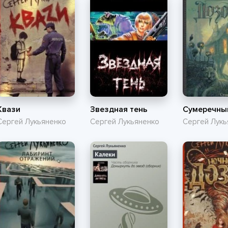
Квази
Звездная тень
Сумеречны
Сергей Лукьяненко
Сергей Лукьяненко
Сергей Лукь