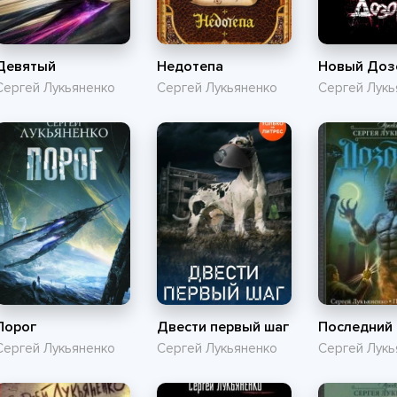
Девятый
Недотепа
Новый Доз
Сергей Лукьяненко
Сергей Лукьяненко
Сергей Лукь
Порог
Двести первый шаг
Последний
Сергей Лукьяненко
Сергей Лукьяненко
Сергей Лукь