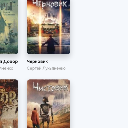
й Дозор
Черновик
яненко
Сергей Лукьяненко