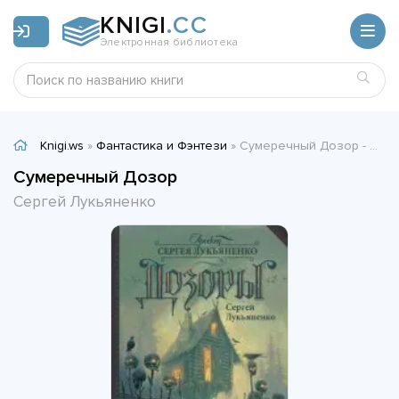
KNIGI
.CC
Электронная библиотека
Knigi.ws
»
Фантастика и Фэнтези
» Сумеречный Дозор - Сергей Лукьяненко
Сумеречный Дозор
Сергей Лукьяненко