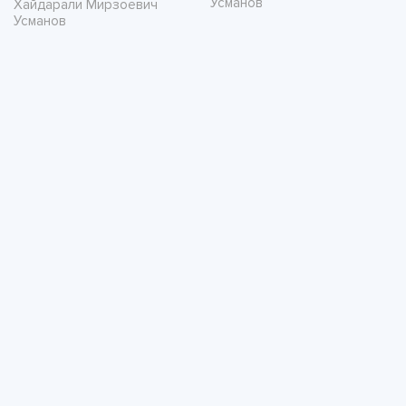
Усманов
Хайдарали Мирзоевич
Усманов