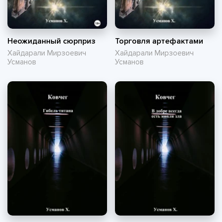
Неожиданный сюрприз
Торговля артефактами
Хайдарали Мирзоевич
Хайдарали Мирзоевич
Усманов
Усманов