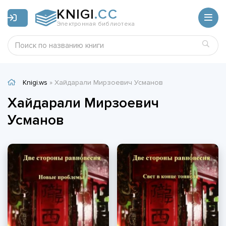
KNIGI
.CC
Электронная библиотека
Knigi.ws
» Хайдарали Мирзоевич Усманов
Хайдарали Мирзоевич
Усманов