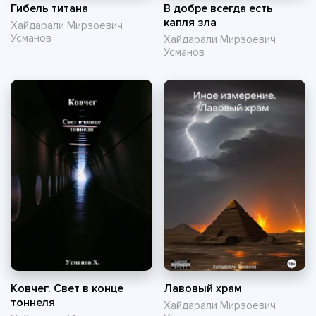
Гибель титана
В добре всегда есть
капля зла
Хайдарали Мирзоевич
Усманов
Хайдарали Мирзоевич
Усманов
Ковчег. Свет в конце
Лавовый храм
тоннеля
Хайдарали Мирзоевич