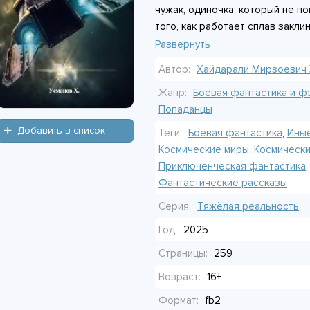
чужак, одиночка, который не по
того, как работает сплав закли
можно, только если быстро науч
Развернуть
попадаться на глаза тем, кто у
Автор:
Хайдарали Мирзоевич 
вопрос не в том, вернётся ли о
остаться в живых.
Жанр:
Боевая фантастика и ф
Попаданцы
Добавить в список
Теги:
Боевая фантастика
,
Ины
Космические миры
,
Космическ
Приключенческая фантастика
Фантастические рассказы
Серия:
Тяжёлая реальность
Год:
2025
Страницы:
259
Возраст:
16+
Формат:
fb2