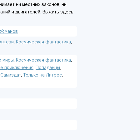
нимает ни местных законов, ни
наний и двигателей. Выжить здесь
иться торговать, хитрить и не
же объявил на него охоту. Главный
Усманов
н домой. Сначала надо просто
энтези
,
Космическая фантастика
,
е миры
,
Космическая фантастика
,
ие приключения
,
Попаданцы
,
,
Самиздат
,
Только на Литрес
,