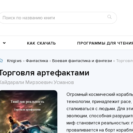
КАК СКАЧАТЬ
ПРОГРАММЫ ДЛЯ ЧТЕНИ
Knigi.ws
»
Фантастика
»
Боевая фантастика и фэнтези
» Торговля а
Детективы
Детские книги
Торговля артефактами
Военное дело
География, путевые заметки
Хайдарали Мирзоевич Усманов
Современные любовные
Исторические любовные
Огромный космический корабль
романы
История
романы
Классика жанра
технологии, принадлежит расе,
сталкиваться с людьми. Для эт
эволюции, способная разрушит
миф становится реальностью: 
проваливается на борт корабля