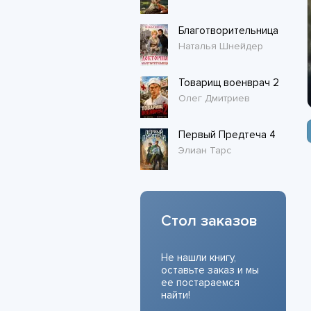
Благотворительница
Наталья Шнейдер
Товарищ военврач 2
Олег Дмитриев
Первый Предтеча 4
Элиан Тарс
Стол заказов
Не нашли книгу,
оставьте заказ и мы
ее постараемся
найти!