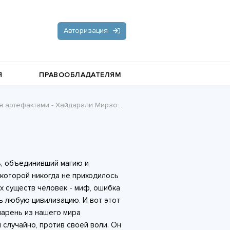
Авторизация
Я
ПРАВООБЛАДАТЕЛЯМ
ртефактами - Хайдарали Мирзоевич Усманов
Документальная литература
Пьесы, драматургия
Остросюжетные любовные
, объединивший магию и
романы
Стихи и поэзия
 которой никогда не приходилось
их существ человек - миф, ошибка
ь любую цивилизацию. И вот этот
парень из нашего мира
 случайно, против своей воли. Он