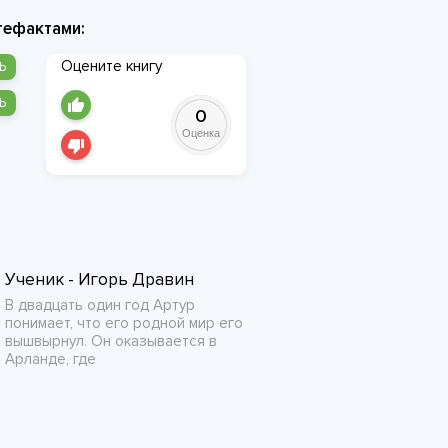
тефактами:
Оцените книгу
Ь
Ь
0
Оценка
Ученик - Игорь Дравин
В двадцать один год Артур
понимает, что его родной мир его
вышвырнул. Он оказывается в
Арланде, где