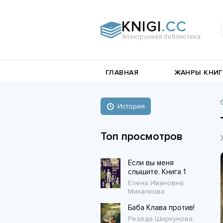
KNIGI
.CC
Электронная библиотека
и
Документальная
ГЛАВНАЯ
ЖАНРЫ КНИГ
литература
Пьесы,
е
драматургия
Остросюжетные
История
Книги о войне
любовные
Стихи и поэзия
Биографии и Мемуары
романы
Топ просмотров
Любовные романы
Если вы меня
Короткие любовные романы
слышите. Книга 1
Елена Ивановна
Михалкова
Баба Клава против!
Резеда Ширкунова