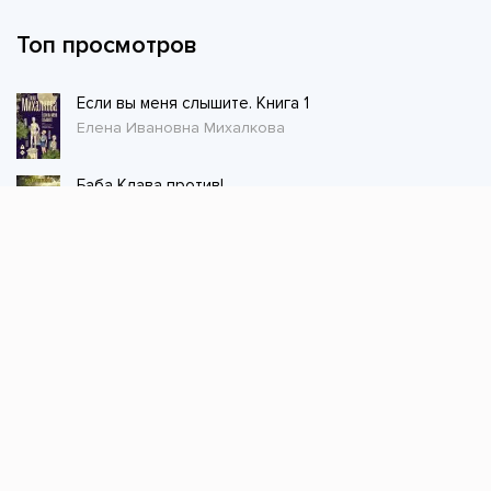
Топ просмотров
Если вы меня слышите. Книга 1
Елена Ивановна Михалкова
Баба Клава против!
Резеда Ширкунова
Благотворительница
Наталья Шнейдер
Товарищ военврач 2
Олег Дмитриев
Первый Предтеча 4
Элиан Тарс