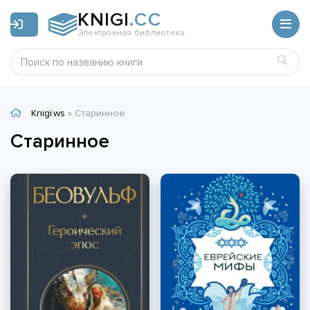
KNIGI
.CC
Электронная библиотека
Knigi.ws
» Старинное
Старинное