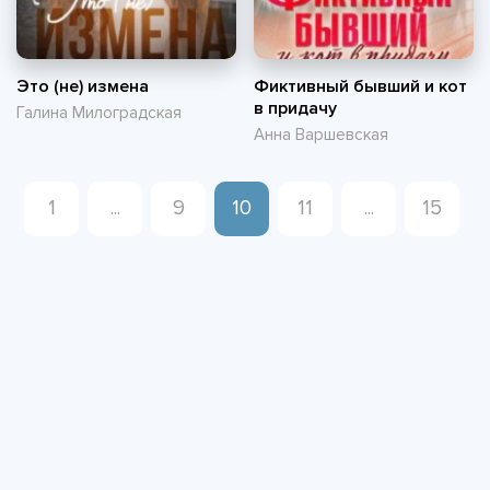
Это (не) измена
Фиктивный бывший и кот
в придачу
Галина Милоградская
Анна Варшевская
1
...
9
10
11
...
15