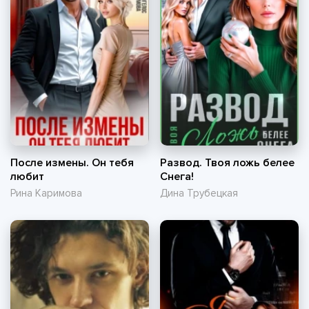
После измены. Он тебя
Развод. Твоя ложь белее
любит
Снега!
Рина Каримова
Дина Трубецкая