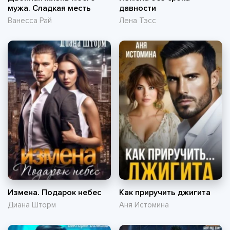
мужа. Сладкая месть
давности
Ванесса Рай
Лена Тэсс
Измена. Подарок небес
Как приручить джигита
Диана Шторм
Аня Истомина