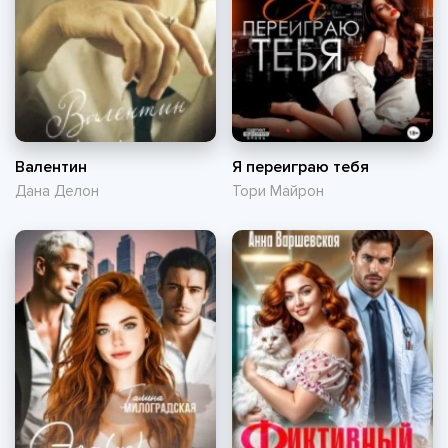
Валентин
Я переиграю тебя
Дана Делон
Тори Майрон