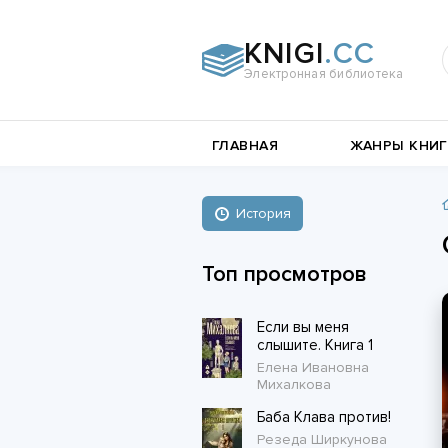
KNIGI
.CC
Электронная библиотека
и
Документальная
ГЛАВНАЯ
ЖАНРЫ КНИГ
литература
Пьесы,
е
драматургия
Остросюжетные
История
Книги о войне
любовные
Стихи и поэзия
Биографии и Мемуары
романы
Топ просмотров
Любовные романы
Если вы меня
Короткие любовные романы
слышите. Книга 1
Елена Ивановна
Михалкова
Баба Клава против!
Резеда Ширкунова