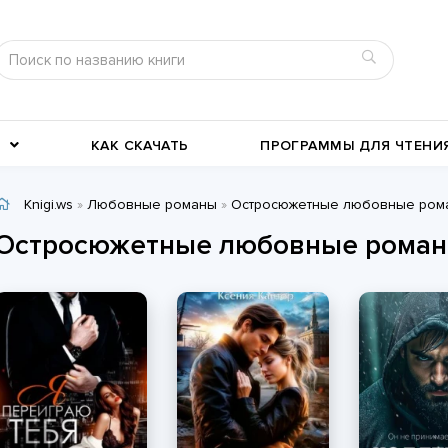
КАК СКАЧАТЬ
ПРОГРАММЫ ДЛЯ ЧТЕНИ
Knigi.ws
»
Любовные романы
»
Остросюжетные любовные ром
Детективы
Детские книги
Остросюжетные любовные романы
Военное дело
География, путевые заметки
Современные любовные
Исторические любовные
романы
История
романы
Классика жанра