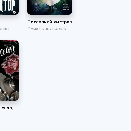
Последний выстрел
олева
Эмма Пиньятьелло
 снов,