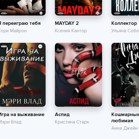
Я переиграю тебя
MAYDAY 2
Коллектор
Тори Майрон
Ксения Кантор
Ульяна Соб
Игра на выживание
Аспид
Кошмарных
любимая
Мэри Влад
Кристина Старк
Анна Джейн