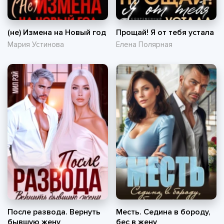
(не) Измена на Новый год
Прощай! Я от тебя устала
Мария Устинова
Елена Полярная
После развода. Вернуть
Месть. Седина в бороду,
бывшую жену
бес в жену