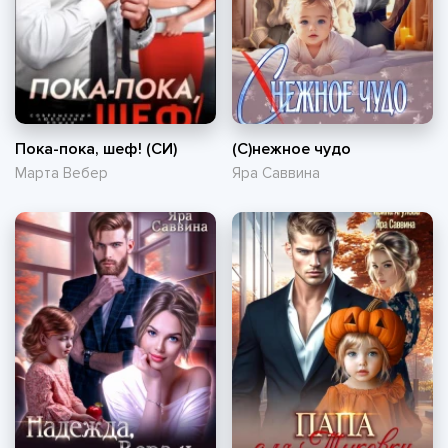
Пока-пока, шеф! (СИ)
(С)нежное чудо
Марта Вебер
Яра Саввина