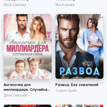
Мила Шилова
Яна Клюква
Ангелочки для
Развод. Без сожалений
миллиардера. Случайная
София Брайт
связь
Дина Павлова