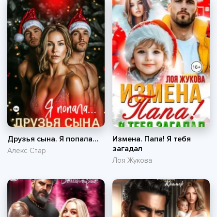
Друзья сына. Я попала…
Измена. Папа! Я тебя
загадал
Алекс Стар
Лоя Жукова