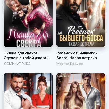
Пышка для свекра.
Ребёнок от Бывшего-
Сделаю с тобой джага-
Босса. Новая встреча
джага!
ДОМИНАТРИКС
Марика Крамор