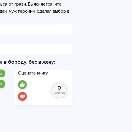
ься от грязи. Выясняется, что
дан, муж героини, сделал выбор в
я на торжество соперницы, героиня
я на здоровье». Она всё
 прежняя жизнь разлетелась
тся, и впереди не просто
 на который придётся ответить.
а в бороду, бес в жену:
Оцените книгу
Ь
Ь
0
Оценка