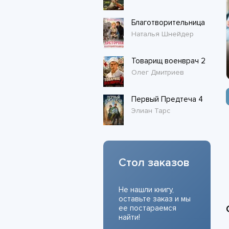
Благотворительница
Наталья Шнейдер
Товарищ военврач 2
Олег Дмитриев
Первый Предтеча 4
Элиан Тарс
Стол заказов
Не нашли книгу,
оставьте заказ и мы
ее постараемся
найти!