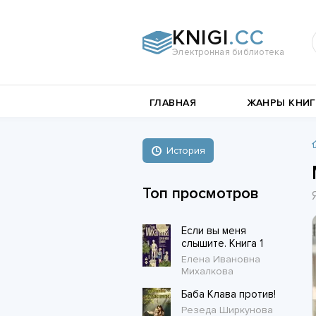
KNIGI
.CC
Электронная библиотека
и
Документальная
ГЛАВНАЯ
ЖАНРЫ КНИГ
литература
Пьесы,
е
драматургия
Остросюжетные
История
Книги о войне
любовные
Стихи и поэзия
Биографии и Мемуары
романы
Топ просмотров
Любовные романы
Если вы меня
Короткие любовные романы
слышите. Книга 1
Елена Ивановна
Михалкова
Баба Клава против!
Резеда Ширкунова