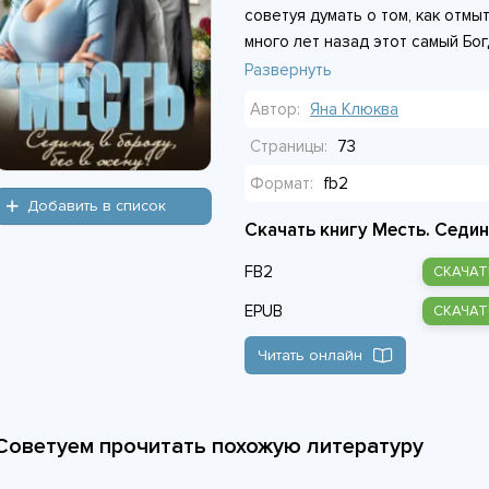
советуя думать о том, как отмыт
много лет назад этот самый Бог
пользу подруги. И теперь, гляд
Развернуть
роняет только одно: «Пользуйс
Автор:
Яна Клюква
продумала. Её план запущен, и
вдребезги. Но подруга не сдаё
Страницы:
73
выяснение отношений, а вызов,
Формат:
fb2
Добавить в список
Скачать книгу Месть. Седин
FB2
СКАЧАТ
EPUB
СКАЧАТ
Читать онлайн
Советуем прочитать похожую литературу