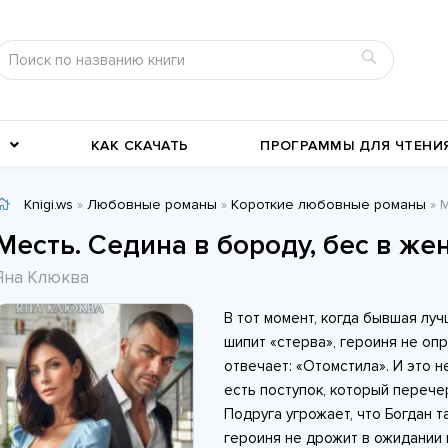
КАК СКАЧАТЬ
ПРОГРАММЫ ДЛЯ ЧТЕНИ
Knigi.ws
»
Любовные романы
»
Короткие любовные романы
» Ме
Детективы
Детские книги
Месть. Седина в бороду, бес в же
Военное дело
География, путевые заметки
Яна Клюква
Современные любовные
Исторические любовные
В тот момент, когда бывшая луч
романы
История
романы
Классика жанра
шипит «стерва», героиня не оп
отвечает: «Отомстила». И это н
есть поступок, который перече
Подруга угрожает, что Богдан т
героиня не дрожит в ожидании 