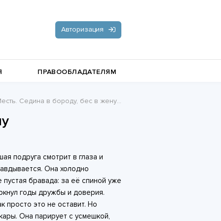
Авторизация
Я
ПРАВООБЛАДАТЕЛЯМ
сть. Седина в бороду, бес в жену - Яна Клюква
Документальная литература
ну
Пьесы, драматургия
Остросюжетные любовные
шая подруга смотрит в глаза и
романы
Стихи и поэзия
равдывается. Она холодно
е пустая бравада: за её спиной уже
ркнул годы дружбы и доверия.
ак просто это не оставит. Но
кары. Она парирует с усмешкой,