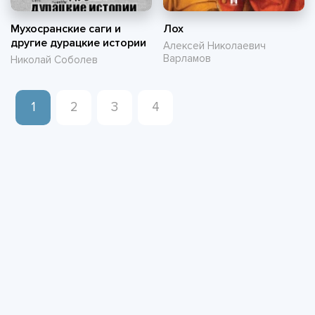
Мухосранские саги и
Лох
другие дурацкие истории
Алексей Николаевич
Варламов
Николай Соболев
1
2
3
4