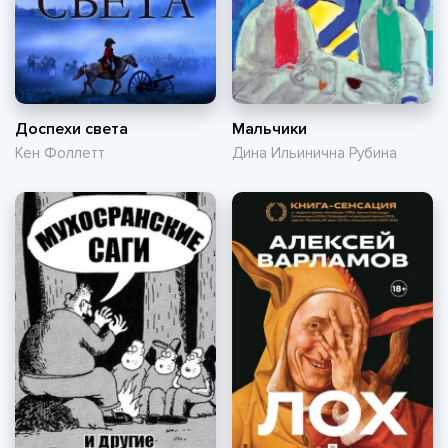
Доспехи света
Мальчики
Кен Фоллетт
Дина Ильинична Рубина