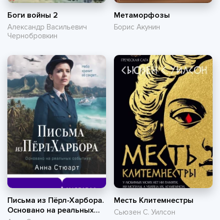
Боги войны 2
Метаморфозы
Александр Васильевич
Борис Акунин
Чернобровкин
Письма из Пёрл-Харбора.
Месть Клитемнестры
Основано на реальных
Сьюзен С. Уилсон