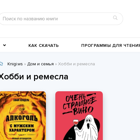
КАК СКАЧАТЬ
ПРОГРАММЫ ДЛЯ ЧТЕНИ
Knigi.ws
»
Дом и семья
» Хобби и ремесла
Детективы
Детские книги
Хобби и ремесла
Военное дело
География, путевые заметки
Современные любовные
Исторические любовные
романы
История
романы
Классика жанра