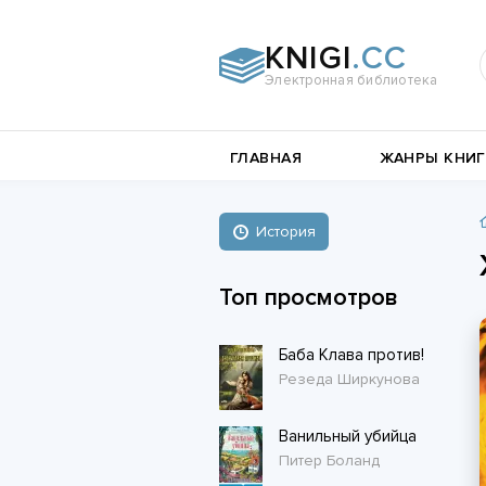
KNIGI
.CC
Электронная библиотека
и
Документальная
ГЛАВНАЯ
ЖАНРЫ КНИГ
литература
Пьесы,
е
драматургия
Остросюжетные
История
Книги о войне
любовные
Стихи и поэзия
Биографии и Мемуары
романы
Топ просмотров
Любовные романы
Баба Клава против!
Короткие любовные романы
Резеда Ширкунова
Ванильный убийца
Питер Боланд