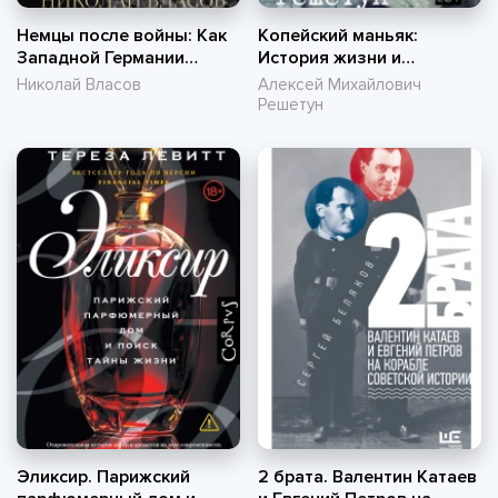
Немцы после войны: Как
Копейский маньяк:
Западной Германии
История жизни и
удалось преодолеть
преступлений Вячеслава
Николай Власов
Алексей Михайлович
нацизм
Яикова
Решетун
Эликсир. Парижский
2 брата. Валентин Катаев