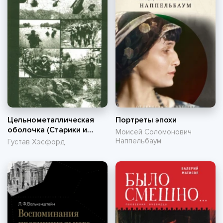
Цельнометаллическая
Портреты эпохи
оболочка (Старики и
Моисей Соломонович
Бледный Блупер)
Наппельбаум
Густав Хэсфорд