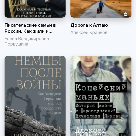
Писательские семьи в
Дорога к Алтаю
России. Как жили и
Алексей Крайнов
творили в тени гениев их
Елена Владимировна
родные и близкие
Первушина