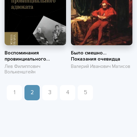
Воспоминания
Было смешно…
провинциального
Показания очевидца
адвоката
Лев Филиппович
Валерий Иванович Матисов
Волькенштейн
1
2
3
4
5