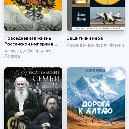
Повседневная жизнь
Защитники неба
Российской империи в
Леонид Михайлович Млечин
годы Первой мировой
Александр Валерьевич
войны
Лежава