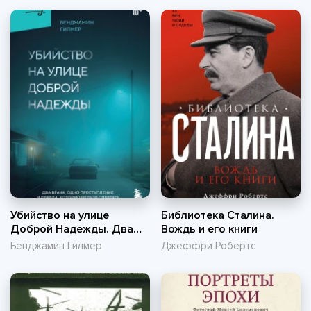
Убийство на улице
Библиотека Сталина.
Доброй Надежды. Два
Вождь и его книги
врача, одно преступление
Бенджамин Гилмер
Джеффри Робертс
и правда, которую нельзя
спрятать