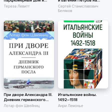
парфюмерный дом и
и Евгений Петров на
поиск тайны жизни
корабле советской
Тереза Левитт
Сергей Станиславович
истории
Беляков
При дворе Александра III.
Итальянские войны.
Дневник германского
1492–1518
посла (pdf)
Лотар фон Швейниц
Анри Лемонье