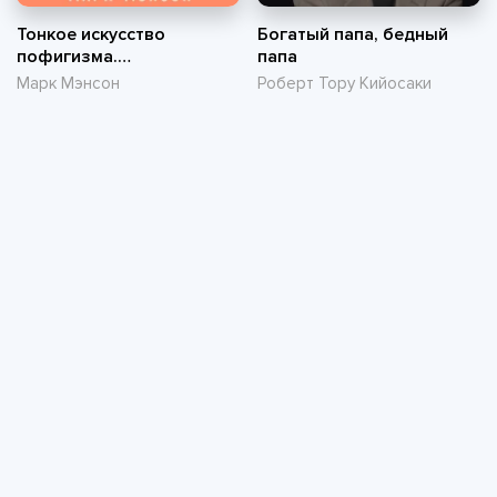
Тонкое искусство
Богатый папа, бедный
пофигизма.
папа
Парадоксальный способ
Марк Мэнсон
Роберт Тору Кийосаки
жить счастливо