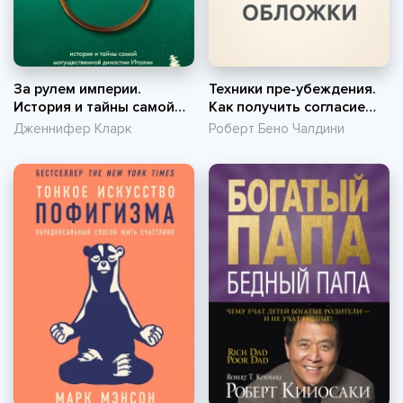
За рулем империи.
Техники пре-убеждения.
История и тайны самой
Как получить согласие
могущественной
оппонента еще до начала
Дженнифер Кларк
Роберт Бено Чалдини
династии Италии
переговоров