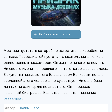
Добавить в список
Мёртвая пустота, в которой не встретить ни корабля, ни
сигнала. Посреди этой пустоты - спасательная шлюпка с
единственным пассажиром. Он жив, но ничего не помнит.
Ни своего имени, ни прошлого, ни того, как оказался здесь.
Документы называют его Владиславом Волковым, но для
вселенной этого человека не существует. Ни одна база
данных, ни один архив не знает его. Он - призрак,
лишённый биографии. Единственная нить - название
корабля «Рассветный Странник», но и оно ничего не
Развернуть
говорит герою. У него нет цели, нет опоры, есть только
Автор:
Вадим Фарг
пустота вокруг и полная пустота внутри. Выход один: