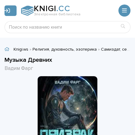
KNIGI
.CC
Электронная библиотека
Knigi.ws
»
Религия, духовность, эзотерика
»
Самиздат, сетевая литература
Музыка Древних
Вадим Фарг