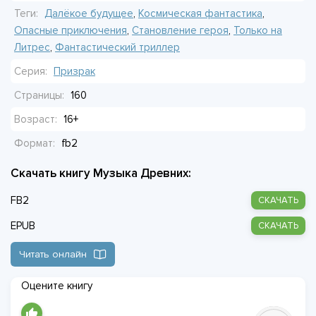
искать ответы там, где его быть не должно. Но прошлое,
Теги:
Далёкое будущее
,
Космическая фантастика
,
которое он не помнит, явно не хочет, чтобы его нашли.
Опасные приключения
,
Становление героя
,
Только на
Литрес
,
Фантастический триллер
Серия:
Призрак
Страницы:
160
Возраст:
16+
Формат:
fb2
Скачать книгу Музыка Древних:
FB2
СКАЧАТЬ
EPUB
СКАЧАТЬ
Читать онлайн
Оцените книгу