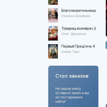
Благотворительница
Наталья Шнейдер
Товарищ военврач 2
Олег Дмитриев
Первый Предтеча 4
Элиан Тарс
Стол заказов
Не нашли книгу,
оставьте заказ и мы
ее постараемся
найти!