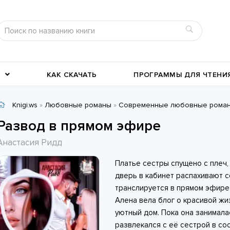
КАК СКАЧАТЬ
ПРОГРАММЫ ДЛЯ ЧТЕНИ
Knigi.ws
»
Любовные романы
»
Современные любовные рома
Детективы
Детские книги
Развод в прямом эфире
Военное дело
География, путевые заметки
Анастасия Ридд
Современные любовные
Исторические любовные
Платье сестры спущено с плеч,
романы
История
романы
Классика жанра
дверь в кабинет распахивают с
транслируется в прямом эфире 
Алена вела блог о красивой жи
уютный дом. Пока она занимала
развлекался с её сестрой в со