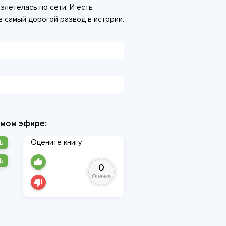
злетелась по сети. И есть
в самый дорогой развод в истории.
репутацией, детьми и чувством,
й с самого начала.
ямом эфире:
Оцените книгу
Ь
Ь
0
Оценка