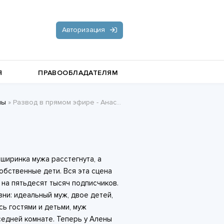
Авторизация
Я
ПРАВООБЛАДАТЕЛЯМ
ны
» Развод в прямом эфире - Анастасия Ридд
Документальная литература
Пьесы, драматургия
Остросюжетные любовные
 ширинка мужа расстегнута, а
романы
Стихи и поэзия
обственные дети. Вся эта сцена
на пятьдесят тысяч подписчиков.
зни: идеальный муж, двое детей,
сь гостями и детьми, муж
седней комнате. Теперь у Алены