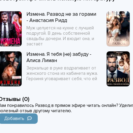
Измена. Развод не за горами
- Анастасия Ридд
Муж целуется на кухне с лучшей
подругой. В день собственной
свадьбы дочери. И входит она, и
застаёт
Измена. Я тебя (не) забуду -
Алиса Лиман
Зеркальце в руке вздрагивает от
женского стона из кабинета мужа.
Героиня уговаривает себя, что ей
Отзывы (0)
Вам понравилось Развод в прямом эфире читать онлайн? Уделите
полезный отзыв другому читателю.
Добавить