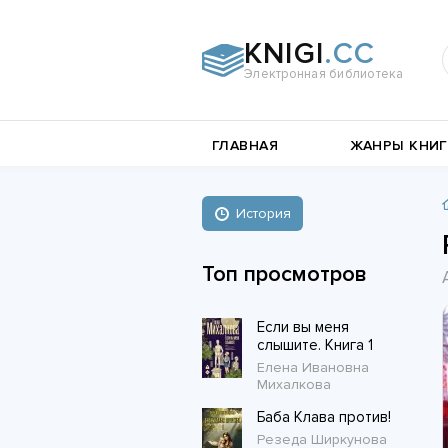
KNIGI
.CC
Электронная библиотека
и
Документальная
ГЛАВНАЯ
ЖАНРЫ КНИГ
литература
Пьесы,
е
драматургия
Остросюжетные
История
Книги о войне
любовные
Стихи и поэзия
Биографии и Мемуары
романы
Топ просмотров
Любовные романы
Если вы меня
Короткие любовные романы
слышите. Книга 1
Елена Ивановна
Михалкова
Баба Клава против!
Резеда Ширкунова