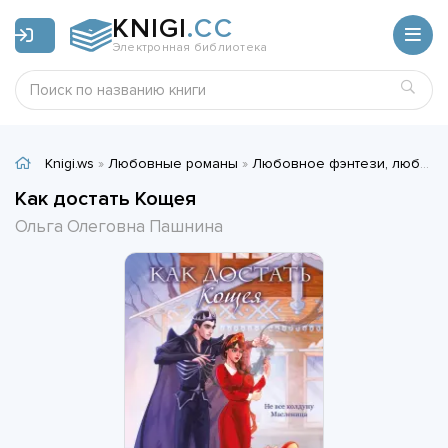
KNIGI
.CC
Электронная библиотека
Knigi.ws
»
Любовные романы
»
Любовное фэнтези, любовно-фантастические романы
Как достать Кощея
Ольга Олеговна Пашнина