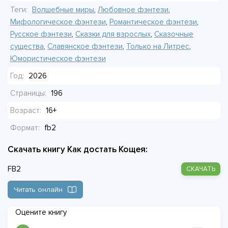
женили на себе. А в придачу к проблемам идут хитрая
Теги:
Волшебные миры
,
Любовное фэнтези
,
тётушка, заколдованная Алёнушка и выводок мелких
Мифологическое фэнтези
,
Романтическое фэнтези
,
горынычей. Только Василиса собирается навести порядок,
Русское фэнтези
,
Сказки для взрослых
,
Сказочные
а у Кощея на этот счёт совсем другие планы.
существа
,
Славянское фэнтези
,
Только на Литрес
,
Юмористическое фэнтези
Год:
2026
Страницы:
196
Возраст:
16+
Формат:
fb2
Скачать книгу Как достать Кощея:
FB2
СКАЧАТЬ
Читать онлайн
Оцените книгу