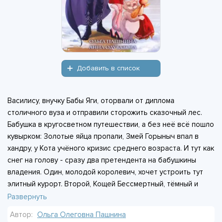
Добавить в список
Василису, внучку Бабы Яги, оторвали от диплома
столичного вуза и отправили сторожить сказочный лес.
Бабушка в кругосветном путешествии, а без неё всё пошло
кувырком: Золотые яйца пропали, Змей Горыныч впал в
хандру, у Кота учёного кризис среднего возраста. И тут как
снег на голову - сразу два претендента на бабушкины
владения. Один, молодой королевич, хочет устроить тут
элитный курорт. Второй, Кощей Бессмертный, тёмный и
подозрительно привлекательный сосед, явно задумал что-
Развернуть
то своё. Василисе, и. о. Бабы Яги, придётся разбираться со
Автор:
Ольга Олеговна Пашнина
всем этим бардаком, пока её не съели, не выселили и не