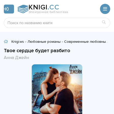
KNIGI
.CC
Электронная библиотека
Knigi.ws
»
Любовные романы
»
Современные любовные романы
Твое сердце будет разбито
Анна Джейн