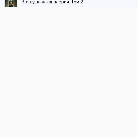
Воздушная кавалерия. Том 2
Джек из тени
Стол заказов
Не нашли книгу, оставьте заказ и мы ее
постараемся найти!
Заказать
Добавляйтесь
поможем найти книгу!
Наш канал в телеграме