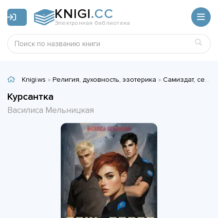
KNIGI
.CC
Электронная библиотека
Knigi.ws
»
Религия, духовность, эзотерика
»
Самиздат, сетевая литература
Курсантка
Василиса Мельницкая