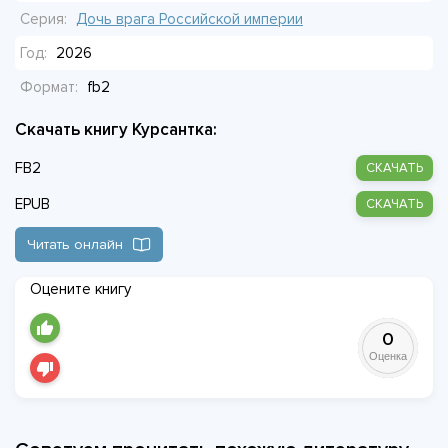
наверняка свои планы. И они вряд ли совпадают с планами
Серия:
Дочь врага Российской империи
девушки.
Год:
2026
Формат:
fb2
Скачать книгу Курсантка:
FB2
СКАЧАТЬ
EPUB
СКАЧАТЬ
Читать онлайн
Оцените книгу
0
Оценка