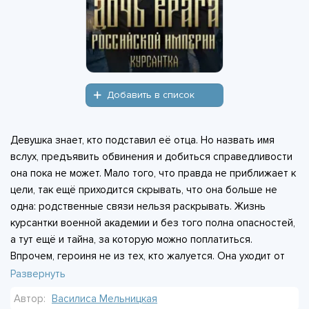
Добавить в список
Девушка знает, кто подставил её отца. Но назвать имя
вслух, предъявить обвинения и добиться справедливости
она пока не может. Мало того, что правда не приближает к
цели, так ещё приходится скрывать, что она больше не
одна: родственные связи нельзя раскрывать. Жизнь
курсантки военной академии и без того полна опасностей,
а тут ещё и тайна, за которую можно поплатиться.
Впрочем, героиня не из тех, кто жалуется. Она уходит от
смерти, обзаводится друзьями, которые делят с ней всё, и
Развернуть
твёрдо знает, чего хочет. Сил хватает, и теперь она не
Автор:
Василиса Мельницкая
одна. Но у той стороны, что стоит за гибелью отца,