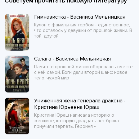
Советуем прочитать похожую литературу
Гимназистка - Василиса Мельницкая
Кулон с фамильным гербом - единственное,
что осталось у девушки от прошлой жизни. В
той, другой
Салага - Василиса Мельницкая
Память о прошлой жизни оборвалась вместе
с ней самой. Боги дали второй шанс: новое
тело, чужой мир
Униженная жена генерала дракона -
Кристина Юрьевна Юраш
Кристина Юраш написала историю о
женщине, которую двадцать лет брака
приучили терпеть. Героиня -