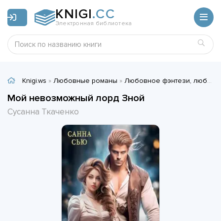
KNIGI
.CC
Электронная библиотека
Knigi.ws
»
Любовные романы
»
Любовное фэнтези, любовно-фантастические романы
Мой невозможный лорд Зной
Сусанна Ткаченко