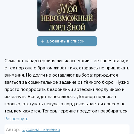
Добавить в список
Семь лет назад героиня лишилась магии - её запечатали, и
с тех пор она с братом живёт тихо, стараясь не привлекать
внимания. Но долги не оставляют выбора: приходится
взяться за сомнительное задание от тёмного бюро. Нужно
просто подбросить безобидный артефакт лорду Зною и
исчезнуть. Всё идёт наперекосяк. Договор подписан
кровью, отступать некуда, а лорд оказывается совсем не
тем, кем кажется. Теперь героине предстоит разбираться
с последствиями, и цена ошибки может быть слишком
Развернуть
высока. Магия, опасность и контракт, который не
Автор:
Сусанна Ткаченко
разорвать.