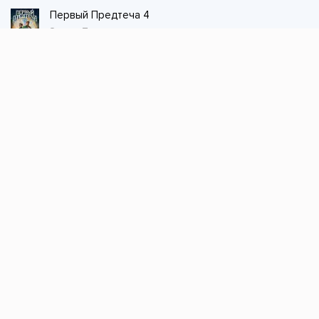
Первый Предтеча 4
Элиан Тарс
Стол заказов
Не нашли книгу, оставьте заказ и мы ее
постараемся найти!
Заказать
Добавляйтесь
поможем найти книгу!
Наш канал в телеграме