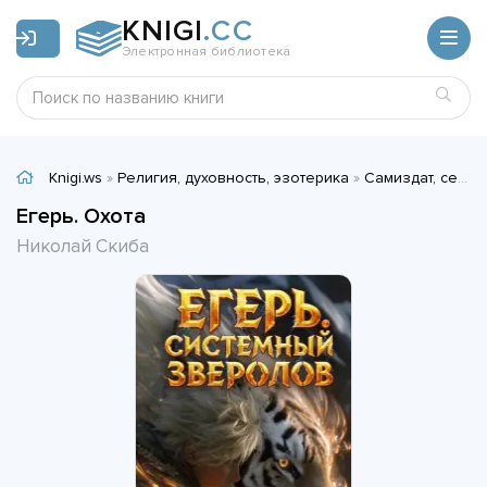
KNIGI
.CC
Электронная библиотека
Knigi.ws
»
Религия, духовность, эзотерика
»
Самиздат, сетевая литература
Егерь. Охота
Николай Скиба