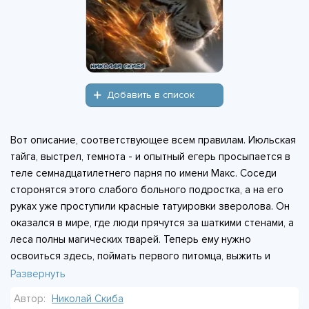
Добавить в список
Вот описание, соответствующее всем правилам. Июльская
тайга, выстрел, темнота - и опытный егерь просыпается в
теле семнадцатилетнего парня по имени Макс. Соседи
сторонятся этого слабого больного подростка, а на его
руках уже проступили красные татуировки зверолова. Он
оказался в мире, где люди прячутся за шаткими стенами, а
леса полны магических тварей. Теперь ему нужно
освоиться здесь, поймать первого питомца, выжить и
помочь новой семье. Свое знание леса и «Звериный
Развернуть
Кодекс» он не потерял. А лес везде одинаковый, его
Автор:
Николай Скиба
просто нужно уметь читать. Это шестая книга цикла.