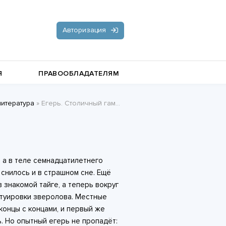
Авторизация
Я
ПРАВООБЛАДАТЕЛЯМ
литература
» Егерь. Столичный гамбит - Николай Скиба
Документальная литература
Пьесы, драматургия
Остросюжетные любовные
, а в теле семнадцатилетнего
романы
Стихи и поэзия
 снилось и в страшном сне. Ещё
в знакомой тайге, а теперь вокруг
татуировки зверолова. Местные
концы с концами, и первый же
. Но опытный егерь не пропадёт: