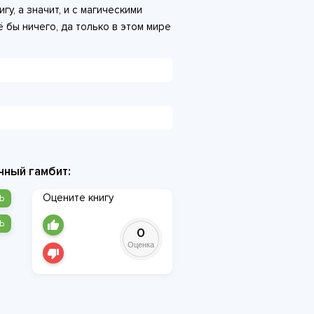
гу, а значит, и с магическими
 бы ничего, да только в этом мире
ся за выживание, и у местных
нного зверолова могут быть
чный гамбит:
Оцените книгу
Ь
Ь
0
Оценка