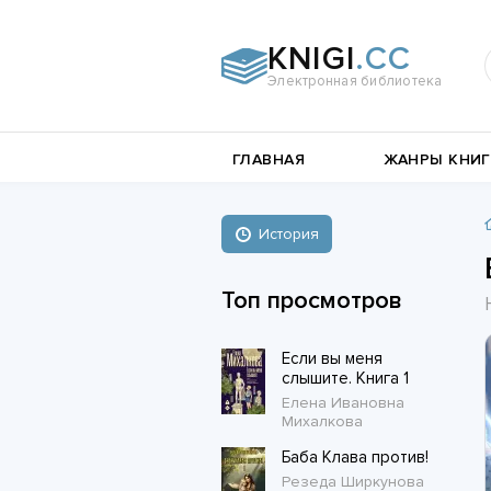
KNIGI
.CC
Электронная библиотека
и
Документальная
ГЛАВНАЯ
ЖАНРЫ КНИГ
литература
Пьесы,
е
драматургия
Остросюжетные
История
Книги о войне
любовные
Стихи и поэзия
Биографии и Мемуары
романы
Топ просмотров
Любовные романы
Если вы меня
Короткие любовные романы
слышите. Книга 1
Елена Ивановна
Михалкова
Баба Клава против!
Резеда Ширкунова