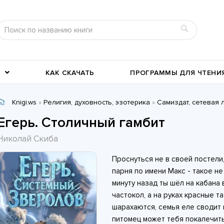
КАК СКАЧАТЬ
ПРОГРАММЫ ДЛЯ ЧТЕНИ
Knigi.ws
»
Религия, духовность, эзотерика
»
Самиздат, сетевая 
Детективы
Детские книги
Егерь. Столичный гамбит
Военное дело
География, путевые заметки
Николай Скиба
Современные любовные
Исторические любовные
Проснуться не в своей постели
романы
История
романы
Классика жанра
парня по имени Макс - такое не
минуту назад ты шёл на кабана 
частокол, а на руках красные 
шарахаются, семья еле сводит 
питомец может тебя покалечить