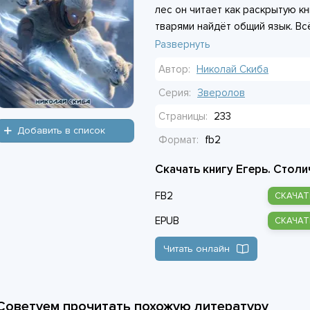
лес он читает как раскрытую кни
тварями найдёт общий язык. Всё
за шаткими стенами люди борют
Развернуть
сильных мира сего на новоявле
Автор:
Николай Скиба
совсем другие планы.
Серия:
Зверолов
Страницы:
233
Добавить в список
Формат:
fb2
Скачать книгу Егерь. Столи
FB2
СКАЧАТ
EPUB
СКАЧАТ
Читать онлайн
Советуем прочитать похожую литературу