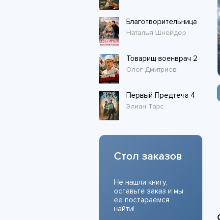
Благотворительница
Наталья Шнейдер
Товарищ военврач 2
Олег Дмитриев
Первый Предтеча 4
Элиан Тарс
Стол заказов
Не нашли книгу,
оставьте заказ и мы
ее постараемся
найти!