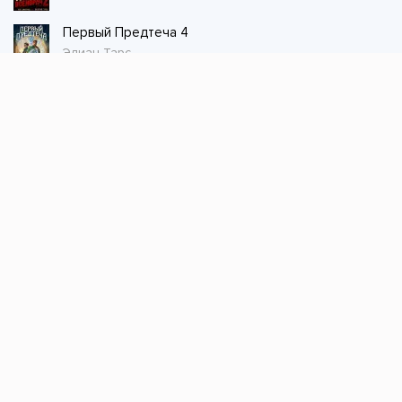
Первый Предтеча 4
Элиан Тарс
Стол заказов
Не нашли книгу, оставьте заказ и мы ее
постараемся найти!
Заказать
Добавляйтесь
поможем найти книгу!
Наш канал в телеграме