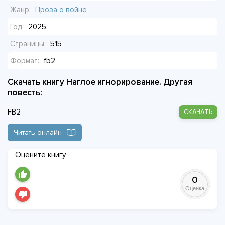
абсурдная и страшная изнанка. Человек на передовой
Жанр:
Проза о войне
делает то, чего не может быть по штату.
Год:
2025
Страницы:
515
Формат:
fb2
Скачать книгу Наглое игнорирование. Другая
повесть:
FB2
СКАЧАТЬ
Читать онлайн
Оцените книгу
0
Оценка