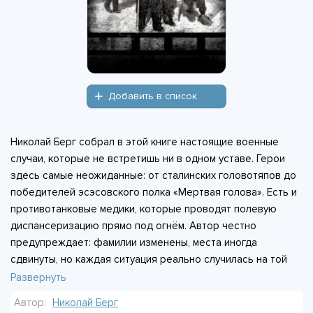
Добавить в список
Николай Берг собрал в этой книге настоящие военные
случаи, которые не встретишь ни в одном уставе. Герои
здесь самые неожиданные: от сталинских головотяпов до
победителей эсэсовского полка «Мертвая голова». Есть и
противотанковые медики, которые проводят полевую
диспансеризацию прямо под огнём. Автор честно
предупреждает: фамилии изменены, места иногда
сдвинуты, но каждая ситуация реально случилась на той
войне. Сейчас в такое и правда трудно поверить. Книга
Развернуть
написана жёстко, с нецензурной лексикой, без прикрас и
Автор:
Николай Берг
пафоса. Это не парадный портрет войны, а её живая,