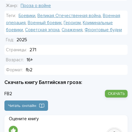
Жанр:
Проза о войне
Потому что за спиной — город. Потому что иначе нельзя.
Теги:
Боевики
,
Великая Отечественная война
,
Военная
операция
,
Военный боевик
,
Героизм
,
Криминальные
боевики
,
Советская эпоха
,
Сражения
,
Фронтовые будни
Год:
2025
Страницы:
271
Возраст:
16+
Формат:
fb2
Скачать книгу Балтийская гроза:
FB2
СКАЧАТЬ
Читать онлайн
Оцените книгу