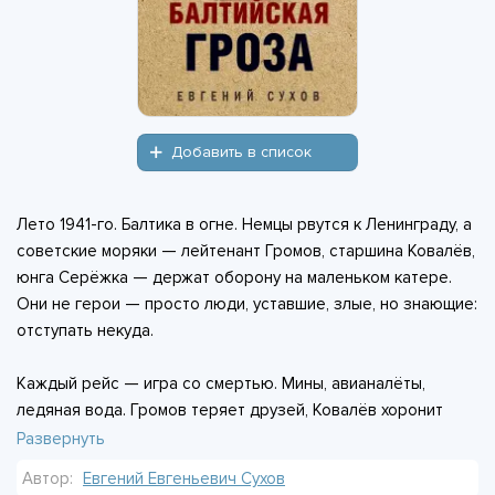
Добавить в список
Лето 1941-го. Балтика в огне. Немцы рвутся к Ленинграду, а
советские моряки — лейтенант Громов, старшина Ковалёв,
юнга Серёжка — держат оборону на маленьком катере.
Они не герои — просто люди, уставшие, злые, но знающие:
отступать некуда.
Каждый рейс — игра со смертью. Мины, авианалёты,
ледяная вода. Громов теряет друзей, Ковалёв хоронит
товарищей в чужом порту, Серёжка взрослеет за одну
Развернуть
ночь. Они не думают о подвиге — им бы выжить. Но когда
Автор:
Евгений Евгеньевич Сухов
приказ — идти в безнадёжную атаку, они идут.