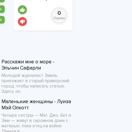
Ь
0
Оценка
Ь
Расскажи мне о море -
Эльчин Сафарли
Молодой журналист Эмиль
приезжает в старый приморский
город, чтобы написать статью.
Здесь он
Маленькие женщины - Луиза
Мэй Олкотт
Четыре сестры — Мэг, Джо, Бет и
Эми — живут в скромном доме с
матерью, пока отец на войне.
Деньги в