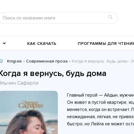
КАК СКАЧАТЬ
ПРОГРАММЫ ДЛЯ ЧТЕНИ
Knigi.ws
»
Современная проза
» Когда я вернусь, будь дома -
Детективы
Детские книги
Когда я вернусь, будь дома
Военное дело
География, путевые заметки
Эльчин Сафарли
Современные любовные
Исторические любовные
Главный герой — Айдын, мужчин
романы
История
романы
Классика жанра
Он живёт в пустой квартире, ход
меняется, когда он встречает Л
неожиданная, лёгкая, не привя
быстро, но Лейла не может ост