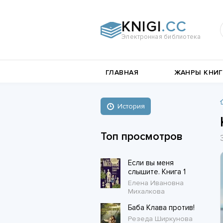
KNIGI
.CC
Электронная библиотека
и
Документальная
ГЛАВНАЯ
ЖАНРЫ КНИГ
литература
Пьесы,
е
драматургия
Остросюжетные
История
Книги о войне
любовные
Стихи и поэзия
Биографии и Мемуары
романы
Топ просмотров
Любовные романы
Если вы меня
Короткие любовные романы
слышите. Книга 1
Елена Ивановна
Михалкова
Баба Клава против!
Резеда Ширкунова