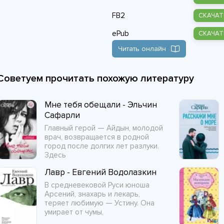
FB2
СКАЧАТ
ePub
СКАЧАТ
Читать онлайн
Советуем прочитать похожую литературу
Мне тебя обещали - Эльчин
Сафарли
Главный герой — Айдын, молодой
врач, возвращается в родной
город после долгих лет разлуки.
Здесь
Лавр - Евгений Водолазкин
В средневековой Руси юноша
Арсений, знахарь и лекарь,
теряет любимую — Устину. Она
умирает от чумы,