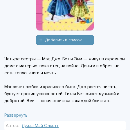
Добавить в список
Четыре сестры — Мэг, Джо, Бет и Эми — живут в скромном
доме с матерью, пока отец на войне. Деньги в обрез, но
есть тепло, книги и мечты.
Мэг хочет любви и красивого быта. Джо рвётся писать,
бунтует против условностей. Тихая Бет живёт музыкой и
добротой. Эми — юная эгоистка с жаждой блистать.
Годы идут: первая влюблённость, первая потеря. Мэг
Развернуть
выходит замуж за бедного учителя. Джо отчаянно борется
Автор:
Луиза Мэй Олкотт
с одиночеством, печатая рассказы. Бет угасает — её не