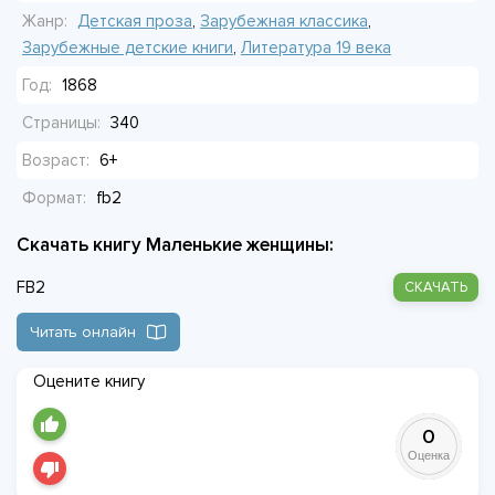
спасти. Эми едет в Европу, взрослеет.
Жанр:
Детская проза
,
Зарубежная классика
,
Зарубежные детские книги
,
Литература 19 века
Всё меняется, но дом остаётся якорем. Они ссорятся,
Год:
1868
мирятся, плачут, смеются. Учат друг друга терпеть боль и
Страницы:
340
не разучиться надеяться.
Возраст:
6+
Это не история подвигов — просто жизнь. Грубая, нежная,
Формат:
fb2
как руки Марми, которая держит их всех на плаву.
Скачать книгу Маленькие женщины:
FB2
СКАЧАТЬ
Читать онлайн
Оцените книгу
0
Оценка