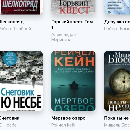
Шелкопряд
Горький квест. Том
Девушка во
1
Роберт Гэлбрейт
Роберт Бры
Александра
Маринина
Снеговик
Мертвое озеро
Пока ты не
Ю Несбё
Рейчел Кейн
Мишель Бюс