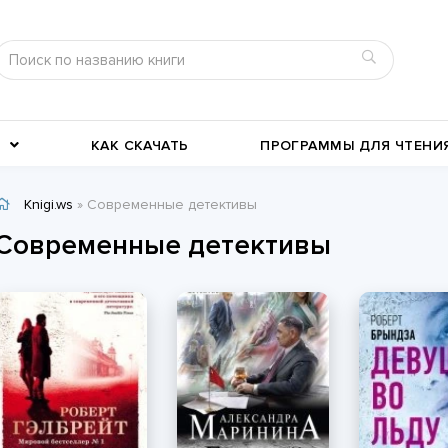
КАК СКАЧАТЬ
ПРОГРАММЫ ДЛЯ ЧТЕНИ
Knigi.ws
» Современные детективы
Детективы
Детские книги
Современные детективы
Военное дело
География, путевые заметки
Современные любовные
Исторические любовные
романы
История
романы
Классика жанра