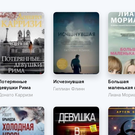
Потерянные
Исчезнувшая
Большая
девушки Рима
маленькая
Гиллиан Флинн
Донато Карризи
Лиана Мори