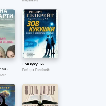
Маринина
Зов кукушки
 ложь
Роберт Гэлбрейт
арти