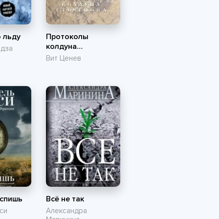
 льду
Протоколы
колдуна
ндза
Стоменова
Вит Ценев
 спишь
Всё не так
си
Александра