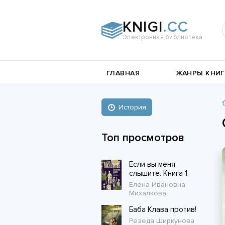
KNIGI
.CC
Электронная библиотека
и
Документальная
ГЛАВНАЯ
ЖАНРЫ КНИГ
литература
Пьесы,
е
драматургия
Остросюжетные
История
Книги о войне
любовные
Стихи и поэзия
Биографии и Мемуары
романы
Топ просмотров
Любовные романы
Если вы меня
Короткие любовные романы
слышите. Книга 1
Елена Ивановна
Михалкова
Баба Клава против!
Резеда Ширкунова