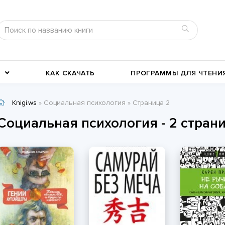
КАК СКАЧАТЬ
ПРОГРАММЫ ДЛЯ ЧТЕНИ
Knigi.ws
» Социальная психология » Страница 2
Детективы
Детские книги
Социальная психология - 2 стран
Военное дело
География, путевые заметки
Современные любовные
Исторические любовные
романы
История
романы
Классика жанра