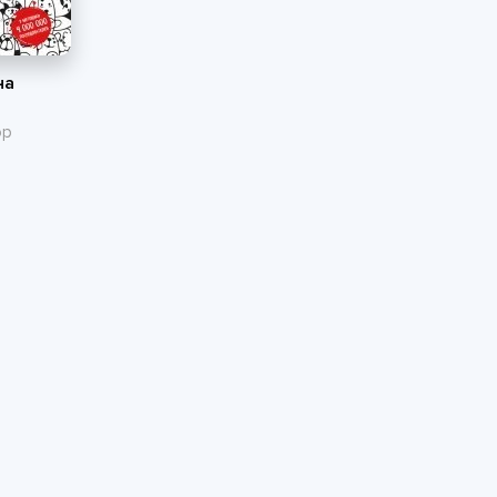
на
ор