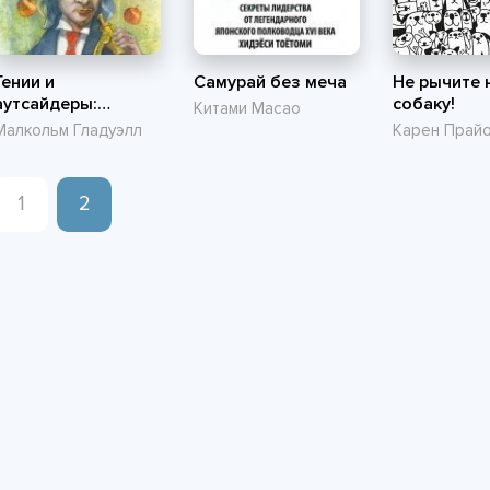
Гении и
Самурай без меча
Не рычите 
аутсайдеры:
собаку!
Китами Масао
Почему одним все,
Малкольм Гладуэлл
Карен Прай
а другим ничего?"
1
2