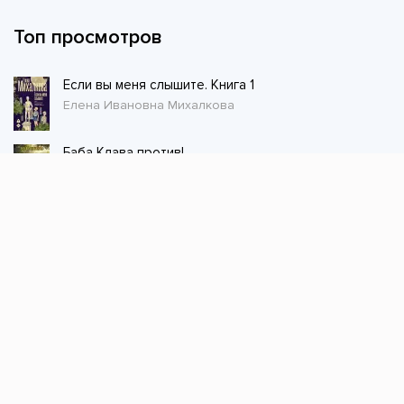
Топ просмотров
Если вы меня слышите. Книга 1
Елена Ивановна Михалкова
Баба Клава против!
Резеда Ширкунова
Благотворительница
Наталья Шнейдер
Товарищ военврач 2
Олег Дмитриев
Первый Предтеча 4
Элиан Тарс