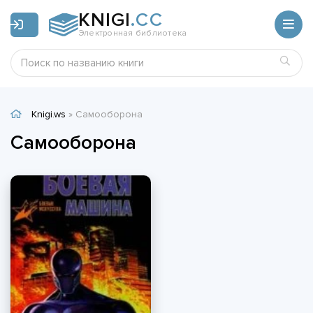
KNIGI
.CC
Электронная библиотека
Knigi.ws
» Самооборона
Самооборона