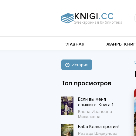
KNIGI
.CC
Электронная библиотека
и
Документальная
ГЛАВНАЯ
ЖАНРЫ КНИГ
литература
Пьесы,
е
драматургия
Остросюжетные
История
Книги о войне
любовные
Стихи и поэзия
Биографии и Мемуары
романы
Топ просмотров
Любовные романы
Если вы меня
Короткие любовные романы
слышите. Книга 1
Елена Ивановна
Михалкова
Баба Клава против!
Резеда Ширкунова