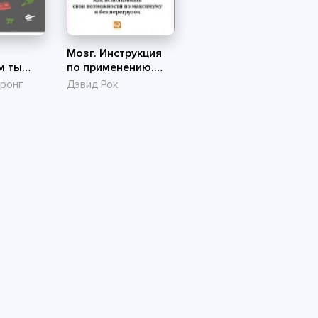
Мозг. Инструкция
м ты
по применению.
Как использовать
ронг
Дэвид Рок
свои возможности
по максимуму и без
перегрузок