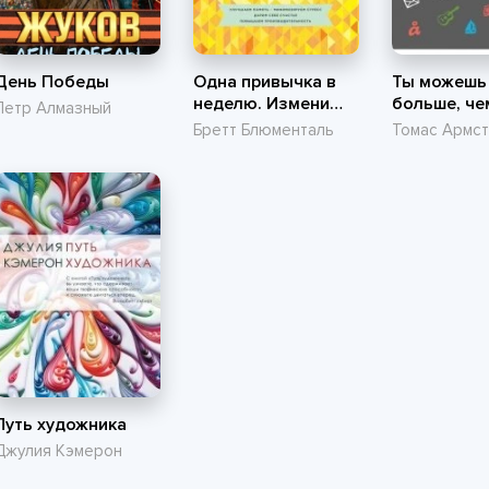
День Победы
Одна привычка в
Ты можешь
неделю. Измени
больше, че
Петр Алмазный
себя за год
думаешь
Бретт Блюменталь
Томас Армст
Путь художника
Джулия Кэмерон