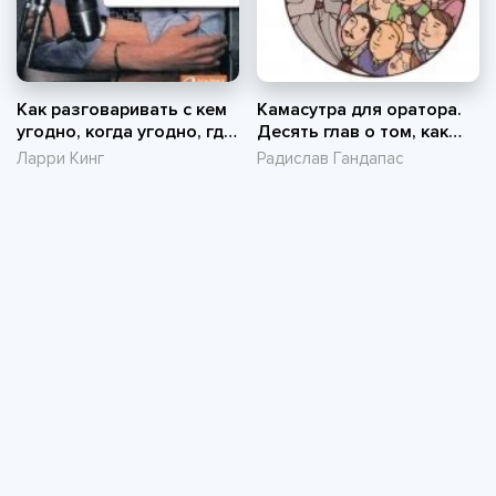
Как разговаривать с кем
Камасутра для оратора.
угодно, когда угодно, где
Десять глав о том, как
угодно
получать и доставлять
Ларри Кинг
Радислав Гандапас
максимальное
удовольствие, выступая
публично