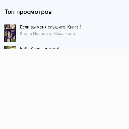
Топ просмотров
Если вы меня слышите. Книга 1
Елена Ивановна Михалкова
Баба Клава против!
Резеда Ширкунова
Благотворительница
Наталья Шнейдер
Товарищ военврач 2
Олег Дмитриев
Первый Предтеча 4
Элиан Тарс